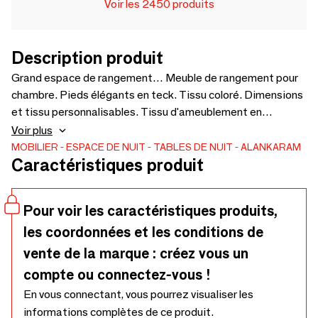
Voir les 2450 produits
Description produit
Grand espace de rangement… Meuble de rangement pour
chambre. Pieds élégants en teck. Tissu coloré. Dimensions
et tissu personnalisables. Tissu d'ameublement en
supplément selon le choix : 1375 x 535 x 465 cm.
Voir plus
MOBILIER
ESPACE DE NUIT
TABLES DE NUIT
ALANKARAM
Caractéristiques produit
Pour voir les caractéristiques produits,
les coordonnées et les conditions de
vente de la marque : créez vous un
compte ou connectez-vous !
En vous connectant, vous pourrez visualiser les
informations complètes de ce produit.