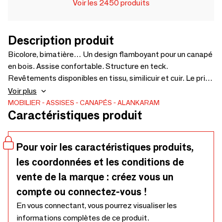
Voir les 2450 produits
Description produit
Bicolore, bimatière… Un design flamboyant pour un canapé
en bois. Assise confortable. Structure en teck.
Revêtements disponibles en tissu, similicuir et cuir. Le prix
des coussins n'est pas inclus dans le prix du canapé. Le
Voir plus
tissu sera en supplément selon le choix – 1200 x 925 x 875
MOBILIER
ASSISES
CANAPÉS
ALANKARAM
Caractéristiques produit
cm.
Pour voir les caractéristiques produits,
les coordonnées et les conditions de
vente de la marque : créez vous un
compte ou connectez-vous !
En vous connectant, vous pourrez visualiser les
informations complètes de ce produit.