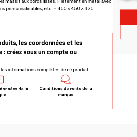
is massif aux bords lisses. Piètement en métal avec
ons personnalisables, etc. – 450 × 450 × 425
M
oduits, les coordonnées et les
e : créez vous un compte ou
 les informations complètes de ce produit.
Conditions de vente de la
données de la
marque
que