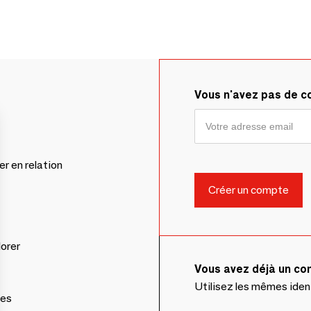
Vous n'avez pas de 
er en relation
lorer
Vous avez déjà un c
Utilisez les mêmes ide
ces