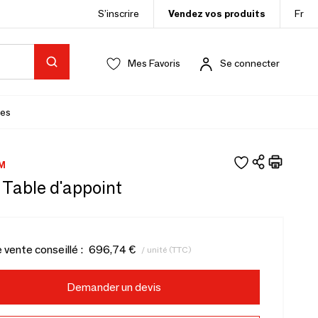
S’inscrire
Vendez vos produits
Fr
Mes Favoris
Se connecter
es
M
 Table d'appoint
e vente conseillé :
696,74 €
/ unité (TTC)
Demander un devis