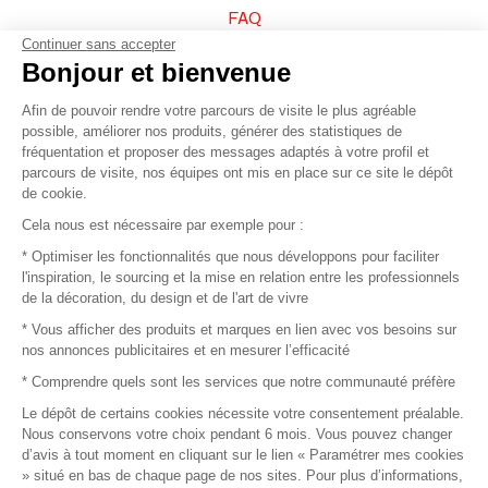
FAQ
Continuer sans accepter
Vendez vos produits
Bonjour et bienvenue
Afin de pouvoir rendre votre parcours de visite le plus agréable
Plan du site
possible, améliorer nos produits, générer des statistiques de
fréquentation et proposer des messages adaptés à votre profil et
parcours de visite, nos équipes ont mis en place sur ce site le dépôt
de cookie.
© 2016 –
Organisation SAFI
Cela nous est nécessaire par exemple pour :
* Optimiser les fonctionnalités que nous développons pour faciliter
Recrutement
l'inspiration, le sourcing et la mise en relation entre les professionnels
de la décoration, du design et de l'art de vivre
Presse
* Vous afficher des produits et marques en lien avec vos besoins sur
nos annonces publicitaires et en mesurer l’efficacité
Devenir partenaire
* Comprendre quels sont les services que notre communauté préfère
Le dépôt de certains cookies nécessite votre consentement préalable.
Mentions légales
Nous conservons votre choix pendant 6 mois. Vous pouvez changer
d’avis à tout moment en cliquant sur le lien « Paramétrer mes cookies
Conditions commerciales
» situé en bas de chaque page de nos sites. Pour plus d’informations,