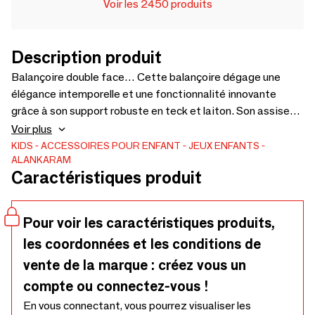
Voir les 2450 produits
Description produit
Balançoire double face… Cette balançoire dégage une
élégance intemporelle et une fonctionnalité innovante
grâce à son support robuste en teck et laiton. Son assise
réversible permet une utilisation des deux côtés, améliorant
Voir plus
ainsi sa polyvalence. Le dossier est réalisé avec un motif
KIDS
ACCESSOIRES POUR ENFANT
JEUX ENFANTS
ALANKARAM
tissé alliant esthétique et confort. Cette pièce allie savoir-
Caractéristiques produit
faire traditionnel et design contemporain, ce qui en fait un
ajout parfait à tout espace de vie moderne. Le tissu
d'ameublement est en supplément selon le choix : 1795 x
Pour voir les caractéristiques produits,
770 x 1385
les coordonnées et les conditions de
vente de la marque : créez vous un
compte ou connectez-vous !
En vous connectant, vous pourrez visualiser les