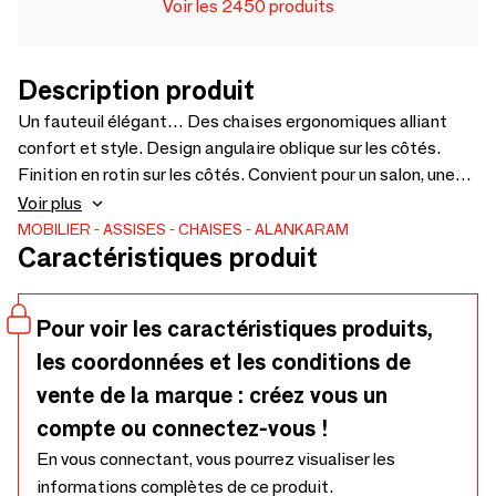
Voir les 2450 produits
Description produit
Un fauteuil élégant… Des chaises ergonomiques alliant
confort et style. Design angulaire oblique sur les côtés.
Finition en rotin sur les côtés. Convient pour un salon, une
chambre, un hall d'entrée ou un bureau. Personnalisables :
Voir plus
essence de bois, finition et tissu – 690 x 800 x 810 cm.
MOBILIER
ASSISES
CHAISES
ALANKARAM
Caractéristiques produit
Pour voir les caractéristiques produits,
les coordonnées et les conditions de
vente de la marque : créez vous un
compte ou connectez-vous !
En vous connectant, vous pourrez visualiser les
informations complètes de ce produit.