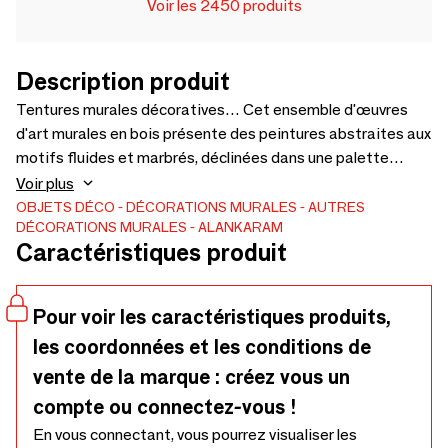
Voir les 2450 produits
Description produit
Tentures murales décoratives… Cet ensemble d'œuvres
d'art murales en bois présente des peintures abstraites aux
motifs fluides et marbrés, déclinées dans une palette
apaisante de bleus et de blancs, rehaussée de touches
Voir plus
dorées. Les motifs tourbillonnants évoquent la beauté
OBJETS DÉCO
DÉCORATIONS MURALES
AUTRES
DÉCORATIONS MURALES
ALANKARAM
naturelle de la pierre et de l'eau, se mêlant dans une danse
Caractéristiques produit
de couleurs et de formes. L'œuvre capture l'essence de la
tranquillité et le mouvement organique des éléments, ce qui
en fait un ajout captivant à tout espace moderne ou
Pour voir les caractéristiques produits,
contemporain. - A - 816 x 816 x 58 B - 416 x 816 x 58
les coordonnées et les conditions de
vente de la marque : créez vous un
compte ou connectez-vous !
En vous connectant, vous pourrez visualiser les