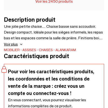
Voir les 2450 produits
Description produit
Une jolie petite chaise… Chaise basse sans accoudoir.
Design compact. Idéale pour les sièges informels, les repas
bas et les espaces comme la salle de prière. Finitions bois
et revêtement personnalisables. Tissu d'ameublement en
Voir plus
supplément selon le choix – 530 x 545 x 705 cm.
MOBILIER
ASSISES
CHAISES
ALANKARAM
Caractéristiques produit
Pour voir les caractéristiques produits,
les coordonnées et les conditions de
vente de la marque : créez vous un
compte ou connectez-vous !
En vous connectant, vous pourrez visualiser les
informations complètes de ce produit.