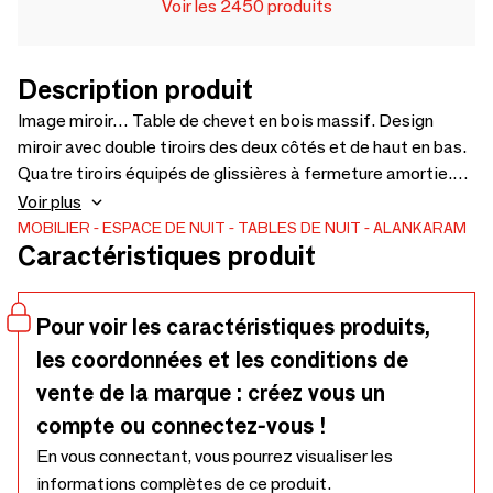
Voir les 2450 produits
Description produit
Image miroir… Table de chevet en bois massif. Design
miroir avec double tiroirs des deux côtés et de haut en bas.
Quatre tiroirs équipés de glissières à fermeture amortie.
Finition bicolore. Large choix de couleurs et de dimensions
Voir plus
pour s'adapter à tous les intérieurs : 500 × 410 × 500
MOBILIER
ESPACE DE NUIT
TABLES DE NUIT
ALANKARAM
Caractéristiques produit
Pour voir les caractéristiques produits,
les coordonnées et les conditions de
vente de la marque : créez vous un
compte ou connectez-vous !
En vous connectant, vous pourrez visualiser les
informations complètes de ce produit.