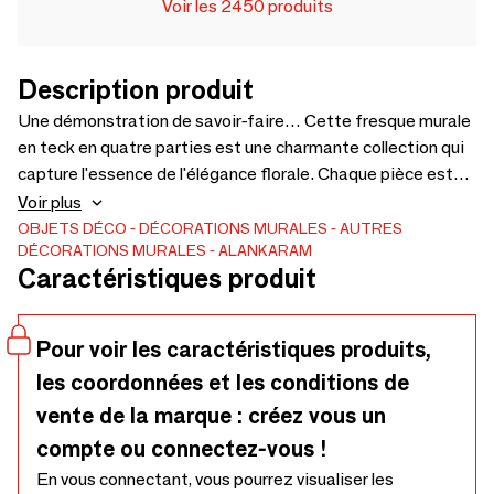
Voir les 2450 produits
Description produit
Une démonstration de savoir-faire… Cette fresque murale
en teck en quatre parties est une charmante collection qui
capture l'essence de l'élégance florale. Chaque pièce est
une représentation stylisée d'une fleur, sculptée avec le plus
Voir plus
grand soin pour mettre en valeur la beauté naturelle et le
OBJETS DÉCO
DÉCORATIONS MURALES
AUTRES
DÉCORATIONS MURALES
ALANKARAM
grain du teck. Les différentes tailles des fleurs permettent
Caractéristiques produit
une composition dynamique et organique sur le mur, créant
une impression de croissance et de floraison naturelles
dans un espace intérieur. - A - 800 x 800 x 60 B - 500 x 500
Pour voir les caractéristiques produits,
x 30 C - 360 x 360 x 30
les coordonnées et les conditions de
vente de la marque : créez vous un
compte ou connectez-vous !
En vous connectant, vous pourrez visualiser les