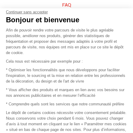
FAQ
Continuer sans accepter
Vendez vos produits
Bonjour et bienvenue
Afin de pouvoir rendre votre parcours de visite le plus agréable
Plan du site
possible, améliorer nos produits, générer des statistiques de
fréquentation et proposer des messages adaptés à votre profil et
parcours de visite, nos équipes ont mis en place sur ce site le dépôt
de cookie.
© 2016 –
Organisation SAFI
Cela nous est nécessaire par exemple pour :
* Optimiser les fonctionnalités que nous développons pour faciliter
Recrutement
l'inspiration, le sourcing et la mise en relation entre les professionnels
de la décoration, du design et de l'art de vivre
Presse
* Vous afficher des produits et marques en lien avec vos besoins sur
nos annonces publicitaires et en mesurer l’efficacité
Devenir partenaire
* Comprendre quels sont les services que notre communauté préfère
Le dépôt de certains cookies nécessite votre consentement préalable.
Mentions légales
Nous conservons votre choix pendant 6 mois. Vous pouvez changer
d’avis à tout moment en cliquant sur le lien « Paramétrer mes cookies
Conditions commerciales
» situé en bas de chaque page de nos sites. Pour plus d’informations,