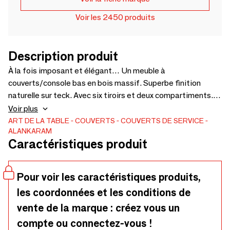
Voir les 2450 produits
Description produit
À la fois imposant et élégant… Un meuble à
couverts/console bas en bois massif. Superbe finition
naturelle sur teck. Avec six tiroirs et deux compartiments.
Tiroirs à fermeture amortie. Charnières invisibles pour les
Voir plus
compartiments – 2750 x 545 x 800
ART DE LA TABLE
COUVERTS
COUVERTS DE SERVICE
ALANKARAM
Caractéristiques produit
Pour voir les caractéristiques produits,
les coordonnées et les conditions de
vente de la marque : créez vous un
compte ou connectez-vous !