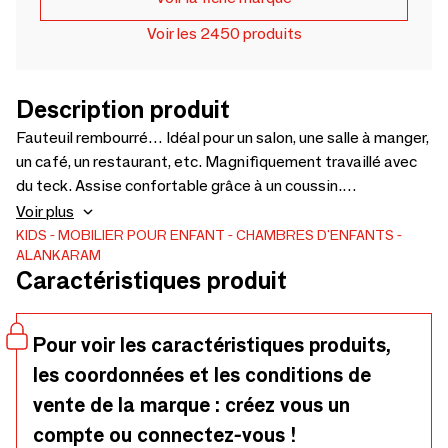
Voir les 2450 produits
Description produit
Fauteuil rembourré… Idéal pour un salon, une salle à manger,
un café, un restaurant, etc. Magnifiquement travaillé avec
du teck. Assise confortable grâce à un coussin.
Revêtements disponibles en tissu, similicuir et cuir. Le prix
Voir plus
du coussin n'est pas inclus. Ce modèle n'est pas notre
KIDS
MOBILIER POUR ENFANT
CHAMBRES D'ENFANTS
ALANKARAM
modèle d'origine. - 660 x 600 x 760
Caractéristiques produit
Pour voir les caractéristiques produits,
les coordonnées et les conditions de
vente de la marque : créez vous un
compte ou connectez-vous !