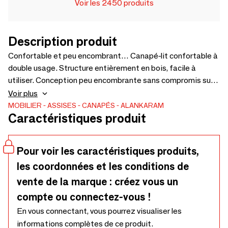
Voir les 2450 produits
Description produit
Confortable et peu encombrant… Canapé-lit confortable à
double usage. Structure entièrement en bois, facile à
utiliser. Conception peu encombrante sans compromis sur
l'esthétique. Basé sur le design de la chaise Kutu, à
Voir plus
associer à celle-ci. Le prix des coussins amovibles n'est pas
MOBILIER
ASSISES
CANAPÉS
ALANKARAM
Caractéristiques produit
inclus dans le prix du canapé - 1975 x 1750 x 750
Pour voir les caractéristiques produits,
les coordonnées et les conditions de
vente de la marque : créez vous un
compte ou connectez-vous !
En vous connectant, vous pourrez visualiser les
informations complètes de ce produit.