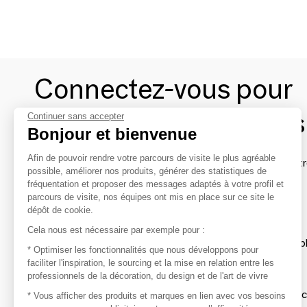
Connectez-vous pour
contacter les marques
Continuer sans accepter
Bonjour et bienvenue
Afin de pouvoir rendre votre parcours de visite le plus agréable
Afin de profiter au mieux de l'expérience MOM et de rentr
possible, améliorer nos produits, générer des statistiques de
avec vos marques préférées, créez-vous un compte.
fréquentation et proposer des messages adaptés à votre profil et
parcours de visite, nos équipes ont mis en place sur ce site le
dépôt de cookie.
Découvrir
Cela nous est nécessaire par exemple pour :
Les produits de milliers de fournisseurs à exp
* Optimiser les fonctionnalités que nous développons pour
faciliter l'inspiration, le sourcing et la mise en relation entre les
professionnels de la décoration, du design et de l'art de vivre
S'inspirer
Inspiration et sélections de produits tendan
* Vous afficher des produits et marques en lien avec vos besoins