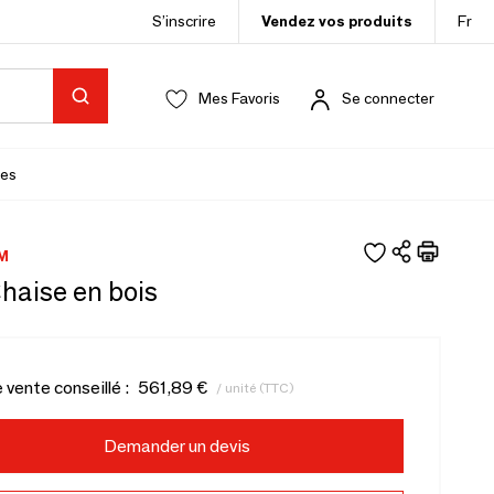
S’inscrire
Vendez vos produits
Fr
Mes Favoris
Se connecter
es
M
Chaise en bois
e vente conseillé :
561,89 €
/ unité (TTC)
Demander un devis