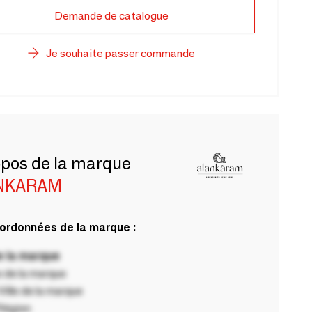
Demande de catalogue
Je souhaite passer commande
opos de la marque
NKARAM
ordonnées de la marque :
 la marque
 de la marque
ille de la marque
Région