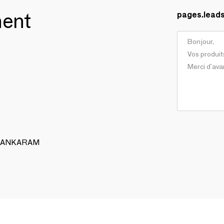
ment
pages.lead
 ALANKARAM