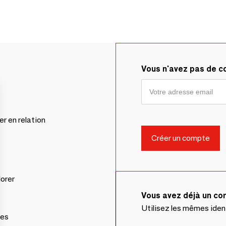
Vous n'avez pas de 
er en relation
lorer
Vous avez déjà un c
Utilisez les mêmes ide
ces