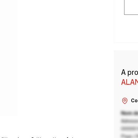
A pr
ALA
Co
Nom de
Adresse
00000 V
Pays / 