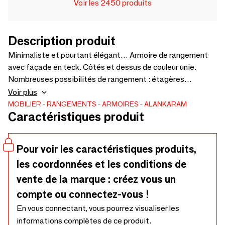
Voir les 2450 produits
Description produit
Minimaliste et pourtant élégant… Armoire de rangement
avec façade en teck. Côtés et dessus de couleur unie.
Nombreuses possibilités de rangement : étagères
ouvertes, tiroirs et placards. S'intègre parfaitement dans
Voir plus
tous les recoins de la maison – 1100 x 575 x 1800
MOBILIER
RANGEMENTS
ARMOIRES
ALANKARAM
Caractéristiques produit
Pour voir les caractéristiques produits,
les coordonnées et les conditions de
vente de la marque : créez vous un
compte ou connectez-vous !
En vous connectant, vous pourrez visualiser les
informations complètes de ce produit.