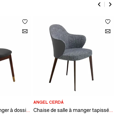
ANGEL CERDÁ
Chaise de table à manger à dossier rond en rotin
Chaise de salle à manger tapissée en similicuir et tissu