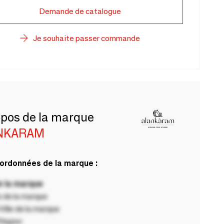
Demande de catalogue
Je souhaite passer commande
opos de la marque
NKARAM
ordonnées de la marque :
 la marque
 de la marque
ille de la marque
Région