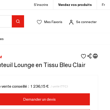
S’inscrire
Vendez vos produits
Fr
Mes Favoris
Se connecter
es
M
auteuil Lounge en Tissu Bleu Clair
e vente conseillé :
1 236,15 €
/ unité (TTC)
Demander un devis