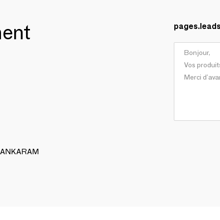
ment
pages.lead
 ALANKARAM