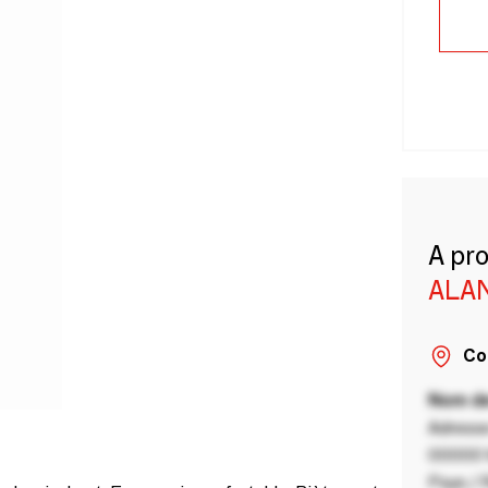
A pr
ALA
Co
Nom de
Adresse
00000 V
Pays / 