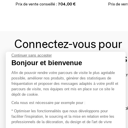
Prix de vente conseillé :
704,00 €
Prix de ven
Connectez-vous pour
contacter les marques
Continuer sans accepter
Bonjour et bienvenue
Afin de pouvoir rendre votre parcours de visite le plus agréable
Afin de profiter au mieux de l'expérience MOM et de rentr
possible, améliorer nos produits, générer des statistiques de
avec vos marques préférées, créez-vous un compte.
fréquentation et proposer des messages adaptés à votre profil et
parcours de visite, nos équipes ont mis en place sur ce site le
dépôt de cookie.
Découvrir
Cela nous est nécessaire par exemple pour :
Les produits de milliers de fournisseurs à exp
* Optimiser les fonctionnalités que nous développons pour
faciliter l'inspiration, le sourcing et la mise en relation entre les
professionnels de la décoration, du design et de l'art de vivre
S'inspirer