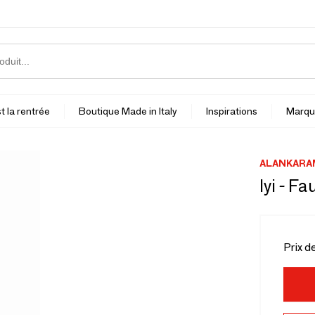
t la rentrée
Boutique Made in Italy
Inspirations
Marqu
ALANKARA
Iyi - F
Prix d