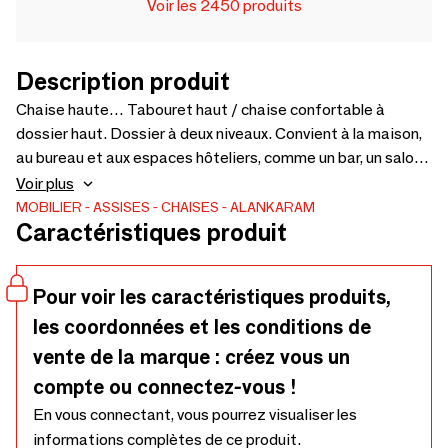
Voir les 2450 produits
Description produit
Chaise haute… Tabouret haut / chaise confortable à
dossier haut. Dossier à deux niveaux. Convient à la maison,
au bureau et aux espaces hôteliers, comme un bar, un salon
ou un hall d'entrée. Peut également être utilisé dans un îlot
Voir plus
central de cuisine avec plateforme haute. Assise et repose-
MOBILIER
ASSISES
CHAISES
ALANKARAM
Caractéristiques produit
pieds confortables. Chaises également disponibles en
différents coloris et revêtements : 570 × 520 × 1055
Pour voir les caractéristiques produits,
les coordonnées et les conditions de
vente de la marque : créez vous un
compte ou connectez-vous !
En vous connectant, vous pourrez visualiser les
informations complètes de ce produit.