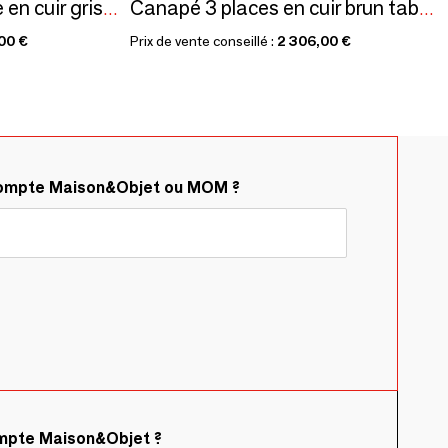
Canapé chaise longue en cuir gris foncé avec mécanisme relax
Canapé 3 places en cuir brun tabac matelassé
00 €
Prix de vente conseillé :
2 306,00 €
compte Maison&Objet ou MOM ?
ompte Maison&Objet ?