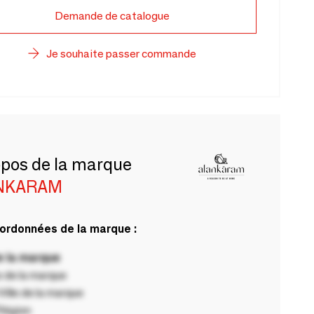
Demande de catalogue
Je souhaite passer commande
opos de la marque
NKARAM
ordonnées de la marque :
 la marque
 de la marque
ille de la marque
Région