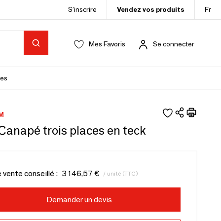
S’inscrire
Vendez vos produits
Fr
Mes Favoris
Se connecter
es
M
Canapé trois places en teck
e vente conseillé :
3 146,57 €
/ unité (TTC)
Demander un devis