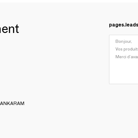
ment
pages.lead
 ALANKARAM