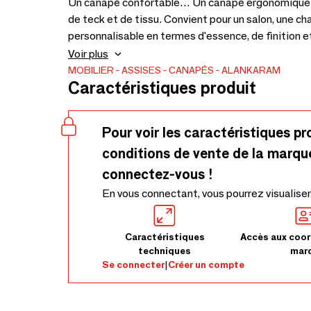
Un canapé confortable… Un canapé ergonomique al
de teck et de tissu. Convient pour un salon, une ch
personnalisable en termes d'essence, de finition et
le prix du canapé : 2265 x 865 x 650.
Voir plus
MOBILIER
ASSISES
CANAPÉS
ALANKARAM
Caractéristiques produit
Pour voir les caractéristiques pr
conditions de vente de la marqu
connectez-vous !
En vous connectant, vous pourrez visualiser
Caractéristiques
Accès aux coor
techniques
mar
Se connecter
|
Créer un compte