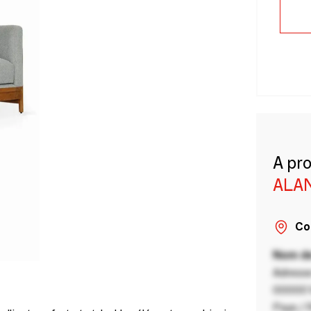
A pr
ALA
Co
Nom de
Adresse
00000 V
Pays / 