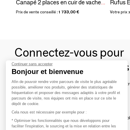
Rufus 
Canapé 2 places en cuir de vachette marron de buffle
Prix de vente conseillé :
1 733,00 €
Votre prix :
Connectez-vous pour
contacter les marques
Continuer sans accepter
Bonjour et bienvenue
Afin de pouvoir rendre votre parcours de visite le plus agréable
Afin de profiter au mieux de l'expérience MOM et de rentr
possible, améliorer nos produits, générer des statistiques de
avec vos marques préférées, créez-vous un compte.
fréquentation et proposer des messages adaptés à votre profil et
parcours de visite, nos équipes ont mis en place sur ce site le
dépôt de cookie.
Découvrir
Cela nous est nécessaire par exemple pour :
Les produits de milliers de fournisseurs à exp
* Optimiser les fonctionnalités que nous développons pour
faciliter l'inspiration, le sourcing et la mise en relation entre les