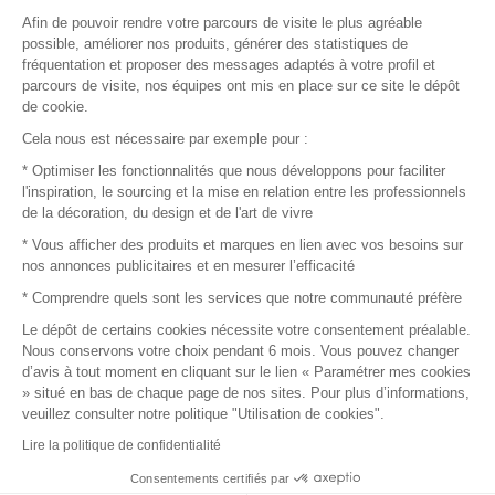
Afin de pouvoir rendre votre parcours de visite le plus agréable
Plan du site
possible, améliorer nos produits, générer des statistiques de
fréquentation et proposer des messages adaptés à votre profil et
parcours de visite, nos équipes ont mis en place sur ce site le dépôt
de cookie.
© 2016 –
Organisation SAFI
Cela nous est nécessaire par exemple pour :
* Optimiser les fonctionnalités que nous développons pour faciliter
Recrutement
l'inspiration, le sourcing et la mise en relation entre les professionnels
de la décoration, du design et de l'art de vivre
Presse
* Vous afficher des produits et marques en lien avec vos besoins sur
nos annonces publicitaires et en mesurer l’efficacité
Devenir partenaire
* Comprendre quels sont les services que notre communauté préfère
Le dépôt de certains cookies nécessite votre consentement préalable.
Mentions légales
Nous conservons votre choix pendant 6 mois. Vous pouvez changer
d’avis à tout moment en cliquant sur le lien « Paramétrer mes cookies
Conditions commerciales
» situé en bas de chaque page de nos sites. Pour plus d’informations,
veuillez consulter notre politique "Utilisation de cookies".
Retours et remboursements
Lire la politique de confidentialité
Piano Analytics
Consentements certifiés par