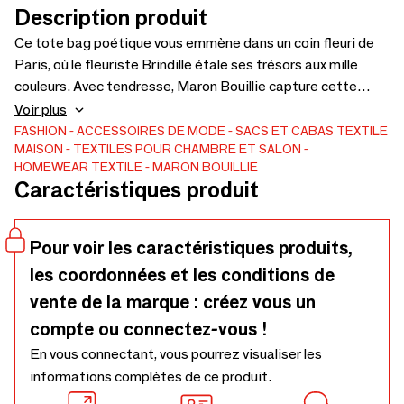
Description produit
Ce tote bag poétique vous emmène dans un coin fleuri de
Paris, où le fleuriste Brindille étale ses trésors aux mille
couleurs. Avec tendresse, Maron Bouillie capture cette
façade discrète et pleine de charme, nichée entre deux rues
Voir plus
paisibles. Chaque bouquet semble y raconter une histoire
FASHION
ACCESSOIRES DE MODE
SACS ET CABAS
TEXTILE
MAISON
TEXTILES POUR CHAMBRE ET SALON
douce comme un matin de printemps. Pratique, éthique et
HOMEWEAR TEXTILE
MARON BOUILLIE
chargé d’émotion, ce sac en tissu est une invitation à faire
Caractéristiques produit
éclore la poésie urbaine au quotidien. Ce sac fourre-tout
est fabriqué en France et facilement lavable en machine.
Pour voir les caractéristiques produits,
les coordonnées et les conditions de
vente de la marque : créez vous un
compte ou connectez-vous !
En vous connectant, vous pourrez visualiser les
informations complètes de ce produit.