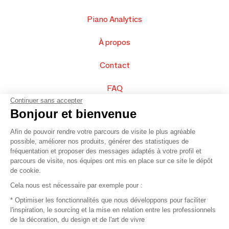
Piano Analytics
À propos
Contact
FAQ
Continuer sans accepter
Vendez vos produits
Bonjour et bienvenue
Afin de pouvoir rendre votre parcours de visite le plus agréable
Plan du site
possible, améliorer nos produits, générer des statistiques de
fréquentation et proposer des messages adaptés à votre profil et
parcours de visite, nos équipes ont mis en place sur ce site le dépôt
de cookie.
© 2016 –
Organisation SAFI
Cela nous est nécessaire par exemple pour :
* Optimiser les fonctionnalités que nous développons pour faciliter
Recrutement
l'inspiration, le sourcing et la mise en relation entre les professionnels
de la décoration, du design et de l'art de vivre
Presse