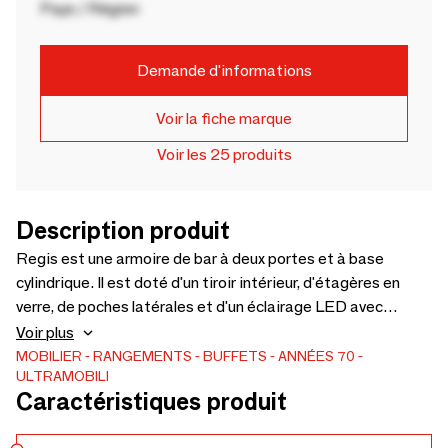
Pays / Région
Demande d'informations
Voir la fiche marque
Voir les 25 produits
Description produit
Regis est une armoire de bar à deux portes et à base
cylindrique. Il est doté d'un tiroir intérieur, d'étagères en
verre, de poches latérales et d'un éclairage LED avec
capteur pour une mise en marche automatique. Il possède
Voir plus
des inserts de miroir dorés sur les portes, l'intérieur, l'arrière
MOBILIER
RANGEMENTS
BUFFETS
ANNÉES 70
ULTRAMOBILI
et le dessus. La finition laquée dorée brillante du meuble de
Caractéristiques produit
bar Regis crée un superbe effet d'éclat. Fabriqué en ITALIE