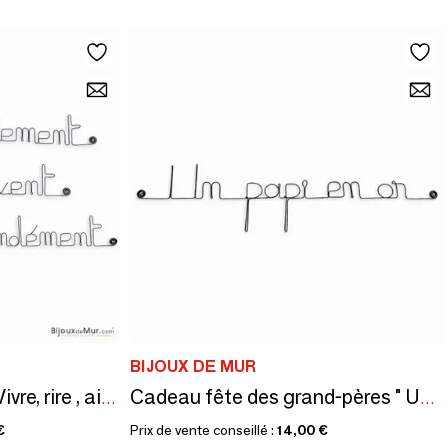
BIJOUX DE MUR
Citation en fil de fer " Vivre, rire , aimer "
Cadeau fête des grand-pères " Un papi en or "
€
Prix de vente conseillé :
14,00 €