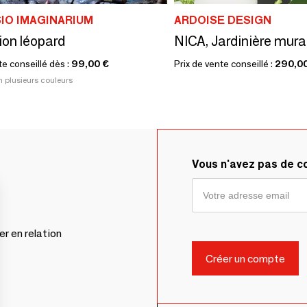
IO IMAGINARIUM
ARDOISE DESIGN
tion léopard
te conseillé dès :
99,00 €
Prix de vente conseillé :
290,0
n plusieurs couleurs
Vous n'avez pas de 
er en relation