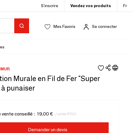
S’inscrire
Vendez vos produits
Fr
Mes Favoris
Se connecter
es
 MUR
ion Murale en Fil de Fer "Super
 à punaiser
e vente conseillé :
19,00 €
/ unité (TTC)
Demander un devis