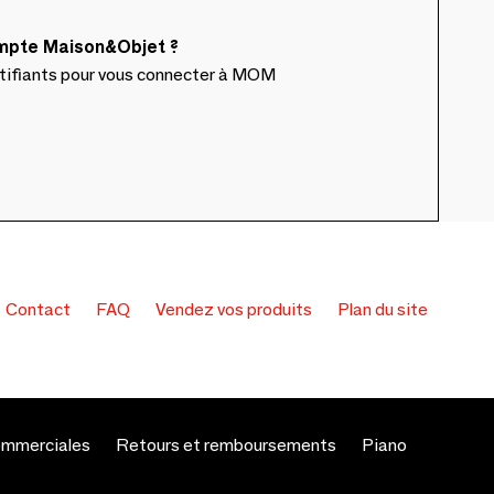
ompte Maison&Objet ?
ntifiants pour vous connecter à MOM
Contact
FAQ
Vendez vos produits
Plan du site
ommerciales
Retours et remboursements
Piano
s réglementations. Personnalisez vos préférences pour contrôler