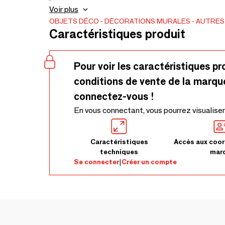
Punaises fournies - Expédition rapide - Produit or
Voir plus
pochette. Punaises noires fournies pour la fixation.Trait
OBJETS DÉCO
DÉCORATIONS MURALES
AUTRES
Caractéristiques produit
14 cm environ - Ligne 2 = 25 x 14 cm environ
Pour voir les caractéristiques pr
conditions de vente de la marqu
connectez-vous !
En vous connectant, vous pourrez visualiser
Caractéristiques
Accès aux coor
techniques
mar
Se connecter
|
Créer un compte