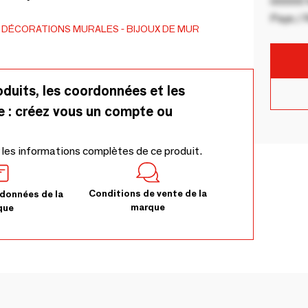
00000 V
iginal - Idées Cadeaux Présentée dans une jolie
Pays / 
é anti-corrosion.DIMENSIONS : Ligne 1 = 31 x
 DÉCORATIONS MURALES
BIJOUX DE MUR
oduits, les coordonnées et les
e : créez vous un compte ou
 les informations complètes de ce produit.
Conditions de vente de la
données de la
marque
que