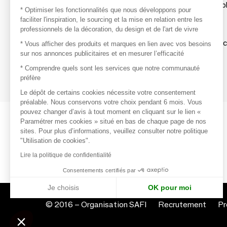
Les produits de milliers de fournisseurs à exp
* Optimiser les fonctionnalités que nous développons pour
faciliter l'inspiration, le sourcing et la mise en relation entre les
professionnels de la décoration, du design et de l'art de vivre
S'inspirer
Inspiration et sélections de produits tendan
* Vous afficher des produits et marques en lien avec vos besoins
sur nos annonces publicitaires et en mesurer l’efficacité
Contacter
* Comprendre quels sont les services que notre communauté
préfère
Prises de contact rapides et simplifiées
Le dépôt de certains cookies nécessite votre consentement
préalable. Nous conservons votre choix pendant 6 mois. Vous
pouvez changer d’avis à tout moment en cliquant sur le lien «
Paramétrer mes cookies » situé en bas de chaque page de nos
sites. Pour plus d’informations, veuillez consulter notre politique
"Utilisation de cookies".
Lire la politique de confidentialité
Consentements certifiés par
Je choisis
OK pour moi
Axeptio consent
Plateforme de Gestion du Consentement : Personnalisez vo
© 2016 –
Organisation SAFI
Recrutement
Pr
Notre plateforme vous permet d'adapter et de gérer vos param