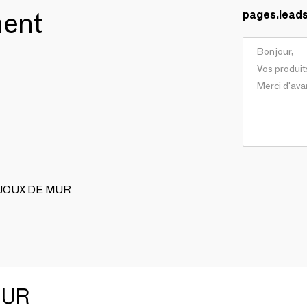
ment
pages.lead
BIJOUX DE MUR
MUR