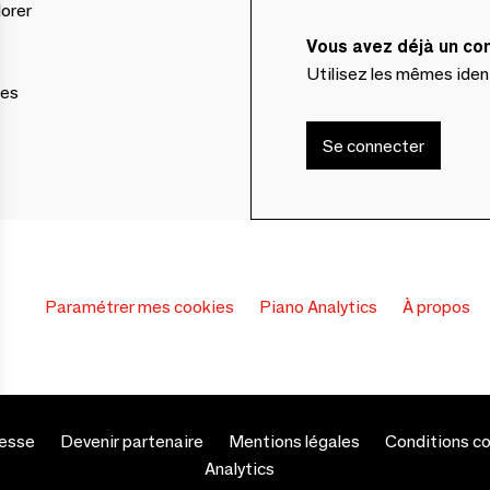
lorer
Vous avez déjà un c
Utilisez les mêmes ide
ces
Se connecter
Paramétrer mes cookies
Piano Analytics
À propos
s Options
esse
Devenir partenaire
Mentions légales
Conditions c
Analytics
ètres de confidentialité, en garantissant la conformité avec le