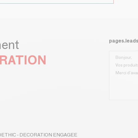
ment
pages.lead
ORATION
e BOETHIC - DECORATION ENGAGEE