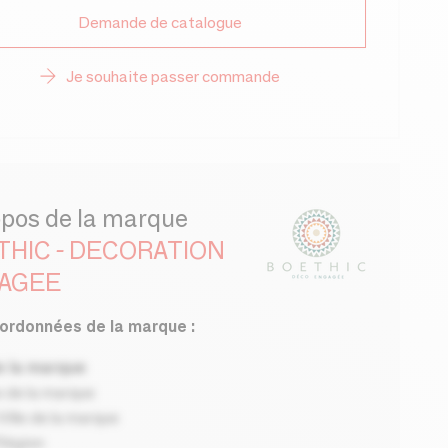
Demande de catalogue
Je souhaite passer commande
opos de la marque
THIC - DECORATION
AGEE
ordonnées de la marque :
 la marque
 de la marque
ille de la marque
Région