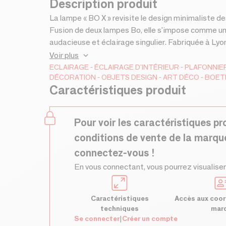
Description produit
La lampe « BO X » revisite le design minimaliste d
Fusion de deux lampes Bo, elle s'impose comme un
audacieuse et éclairage singulier. Fabriquée à Lyon, 
couleurs vibrantes. Compacte et stylée, elle s’ad
Voir plus
design. Plus qu’un luminaire : une déclaration de st
ECLAIRAGE
ÉCLAIRAGE D'INTÉRIEUR
PLAFONNIE
DÉCORATION
OBJETS DESIGN
ART DÉCO
BOET
Caractéristiques produit
Pour voir les caractéristiques pr
conditions de vente de la marqu
connectez-vous !
En vous connectant, vous pourrez visualiser
Caractéristiques
Accès aux coor
techniques
mar
Se connecter
|
Créer un compte