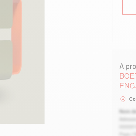
A pr
BOE
ENG
Co
Nom de
Adresse
00000 V
Pays / 