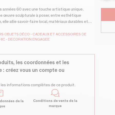
es années 60 avec une touche artistique unique.
e œuvre sculpturale à poser, entre esthétique
elle allie savoir-faire local, matériaux durables et
resse aux architectes, décorateurs et amoureux du
yle et de personnalité.
RS
OBJETS DÉCO
CADEAUX ET ACCESSOIRES DE
HIC - DECORATION ENGAGEE
oduits, les coordonnées et les
e : créez vous un compte ou
 les informations complètes de ce produit.
Conditions de vente de la
données de la
marque
que