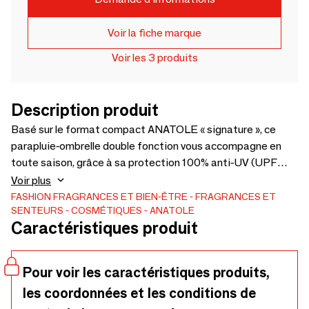
Voir la fiche marque
Voir les 3 produits
Description produit
Basé sur le format compact ANATOLE « signature », ce
parapluie-ombrelle double fonction vous accompagne en
toute saison, grâce à sa protection 100% anti-UV (UPF
50+) et sa toile déperlante pour les jours de pluie. Le jaune
Voir plus
lin prend de l’ampleur dans une version rayée, à la fois
FASHION
FRAGRANCES ET BIEN-ÊTRE
FRAGRANCES ET
SENTEURS
COSMÉTIQUES
ANATOLE
lumineuse et structurée.
Caractéristiques produit
Pour voir les caractéristiques produits,
les coordonnées et les conditions de