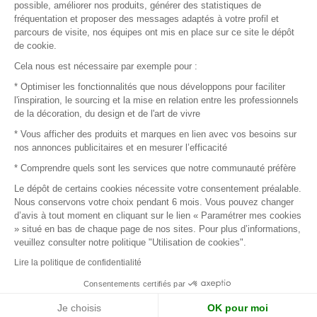
possible, améliorer nos produits, générer des statistiques de
fréquentation et proposer des messages adaptés à votre profil et
parcours de visite, nos équipes ont mis en place sur ce site le dépôt
de cookie.
© 2016 –
Organisation SAFI
Cela nous est nécessaire par exemple pour :
* Optimiser les fonctionnalités que nous développons pour faciliter
Recrutement
l'inspiration, le sourcing et la mise en relation entre les professionnels
de la décoration, du design et de l'art de vivre
Presse
* Vous afficher des produits et marques en lien avec vos besoins sur
nos annonces publicitaires et en mesurer l’efficacité
Devenir partenaire
* Comprendre quels sont les services que notre communauté préfère
Le dépôt de certains cookies nécessite votre consentement préalable.
Mentions légales
Nous conservons votre choix pendant 6 mois. Vous pouvez changer
d’avis à tout moment en cliquant sur le lien « Paramétrer mes cookies
Conditions commerciales
» situé en bas de chaque page de nos sites. Pour plus d’informations,
veuillez consulter notre politique "Utilisation de cookies".
Retours et remboursements
Lire la politique de confidentialité
Piano Analytics
Consentements certifiés par
Je choisis
OK pour moi