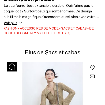
Le sac fourre-tout extensible durable. Qui n'aime pas le
coquelicot ? Surtout ceux qui sont énormes. Ce design
subtil mais magnifique s'accordera aussi bien avec votre
petite robe noire à talons qu'avec vos survêtements et vos
Voir plus
baskets. Sa subtilité dégage une classe discrète. S'étire
FASHION
ACCESSOIRES DE MODE
SACS ET CABAS
BE
BOUGIE (FORMERLY MY LITTLE ECO BAG)
jusqu'à 45 cm x 50 cm, puis se froisse après utilisation.
Lavable à 40 degrés, emballage entièrement recyclable,
extrêmement robuste. Ce sac durera des années et des
années.
Plus de Sacs et cabas