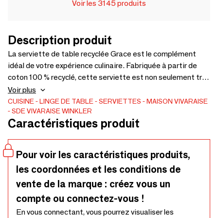
Voir les 3145 produits
Description produit
La serviette de table recyclée Grace est le complément
idéal de votre expérience culinaire. Fabriquée à partir de
coton 100 % recyclé, cette serviette est non seulement très
esthétique, mais elle contribue également à un mode de vie
Voir plus
durable. - 100% Coton recyclé
CUISINE
LINGE DE TABLE
SERVIETTES
MAISON VIVARAISE
- SDE VIVARAISE WINKLER
Caractéristiques produit
Pour voir les caractéristiques produits,
les coordonnées et les conditions de
vente de la marque : créez vous un
compte ou connectez-vous !
En vous connectant, vous pourrez visualiser les