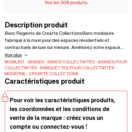
Voir les 308 produits
Description produit
Banc Regento de Crearte CollectionsBanc modulaire
fabriqué à la main pour des espaces résidentiels et
contractuels de luxe sur mesure. Améliorez votre espace
avec le banc Regento de Crearte Collections, un véritable
Voir plus
chef-d'œuvre d'excellence artisanale. Doté d'un
MOBILIER
ASSISES
BANCS
COLLECTIVITÉS
ASSISES POUR
COLLECTIVITÉS
BANQUETTES POUR COLLECTIVITÉS
capitonnage traditionnel à boutons profonds et de pieds
MODERNE
CREARTE COLLECTIONS
classiques en bois tourné, son design sans accoudoirs offre
Caractéristiques produit
une polyvalence sans précédent pour des configurations
modulaires infinies. Entièrement personnalisable :
choisissez parmi des tissus haut de gamme, des cuirs, des
Pour voir les caractéristiques produits,
finitions en bois sur mesure ou utilisez l'option COM
les coordonnées et les conditions de
(Customer's Own Material). La solution de siège idéale
vente de la marque : créez vous un
pour les projets résidentiels de luxe et d'hôtellerie haut de
gamme. Conception modulaire : structure sans accoudoirs
compte ou connectez-vous !