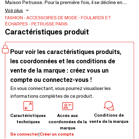
Maison Petrusse. Pour la première fois, il se décline en
version hivernale dans un tissage laine et soie au toucher
Voir plus
chaud, doux et enveloppant.Le motif emblématique
FASHION
ACCESSOIRES DE MODE
FOULARDS ET
ÉCHARPES
PETRUSSE PARIS
s’inspire de nos micromotifs Petrusse, revisité ici, telle une
Caractéristiques produit
sève, il remonte la structure de la verrière du Grand Palais,
monument dédié « à la gloire de l’art français ». Le regard
s’élève, la lumière affleure, et les formes ondulantes
Pour voir les caractéristiques produits,
s’épanouissent comme une énergie vitale — celle du rêve de
les coordonnées et les conditions de
Paris.
vente de la marque : créez vous un
compte ou connectez-vous !
En vous connectant, vous pourrez visualiser les
informations complètes de ce produit.
Conditions de
Caractéristiques
Accès aux
vente de la marque
techniques
coordonnées de la
marque
Se connecter
|
Créer un compte