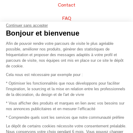
Contact
FAQ
Continuer sans accepter
Vendez vos produits
Bonjour et bienvenue
Afin de pouvoir rendre votre parcours de visite le plus agréable
Plan du site
possible, améliorer nos produits, générer des statistiques de
fréquentation et proposer des messages adaptés à votre profil et
parcours de visite, nos équipes ont mis en place sur ce site le dépôt
de cookie.
© 2016 –
Organisation SAFI
Cela nous est nécessaire par exemple pour :
* Optimiser les fonctionnalités que nous développons pour faciliter
Recrutement
l'inspiration, le sourcing et la mise en relation entre les professionnels
de la décoration, du design et de l'art de vivre
Presse
* Vous afficher des produits et marques en lien avec vos besoins sur
nos annonces publicitaires et en mesurer l’efficacité
Devenir partenaire
* Comprendre quels sont les services que notre communauté préfère
Le dépôt de certains cookies nécessite votre consentement préalable.
Mentions légales
Nous conservons votre choix pendant 6 mois. Vous pouvez changer