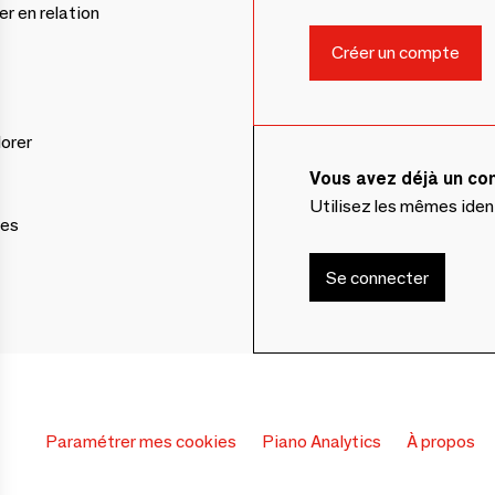
er en relation
lorer
Vous avez déjà un c
Utilisez les mêmes ide
ces
Se connecter
Paramétrer mes cookies
Piano Analytics
À propos