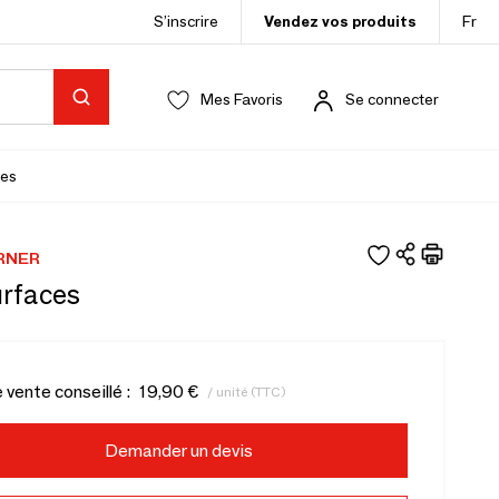
S’inscrire
Vendez vos produits
Fr
Mes Favoris
Se connecter
es
ORNER
urfaces
e vente conseillé :
19,90 €
/ unité (TTC)
Demander un devis