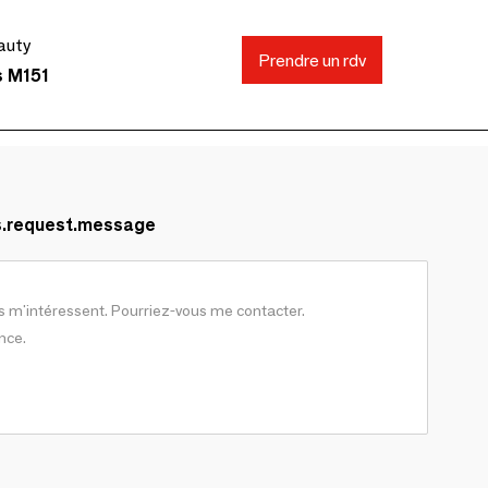
auty
Prendre un rdv
s M151
s.request.message