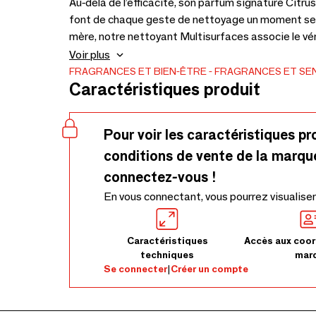
Au-delà de l’efficacité, son parfum signature Citru
font de chaque geste de nettoyage un moment sensoriel et agréable. In
mère, notre nettoyant Multisurfaces associe le véri
éliminer efficacement saleté et graisse. Il est idéal
Voir plus
lavables de la cuisine à la salle de bains tout en la
FRAGRANCES ET BIEN-ÊTRE
FRAGRANCES ET SE
Caractéristiques produit
parfumé.fabriqué en France/ + 97% d’ingrédients o
Pour voir les caractéristiques pr
conditions de vente de la marqu
connectez-vous !
En vous connectant, vous pourrez visualiser
Caractéristiques
Accès aux coor
techniques
mar
Se connecter
|
Créer un compte