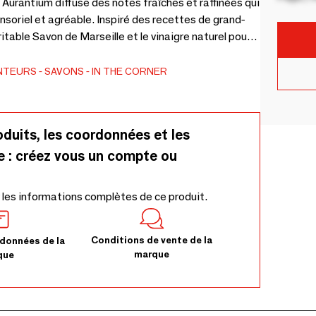
s Aurantium diffuse des notes fraîches et raffinées qui
spiré des recettes de grand-
table Savon de Marseille et le vinaigre naturel pour
 pour nettoyer et faire briller toutes les surfaces
issant derrière lui un intérieur propre et subtilement
NTEURS
SAVONS
IN THE CORNER
rigine naturelle
oduits, les coordonnées et les
e : créez vous un compte ou
 les informations complètes de ce produit.
Conditions de vente de la
données de la
marque
que