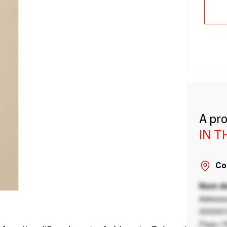
A pr
IN 
Co
Nom de
Adresse
00000 V
Pays / 