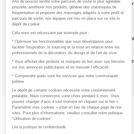
Afin de pouvoir rendre votre parcours de visite le plus agréable
Afin de profiter au mieux de l'expérience MOM et de rentr
possible, améliorer nos produits, générer des statistiques de
avec vos marques préférées, créez-vous un compte.
fréquentation et proposer des messages adaptés à votre profil et
parcours de visite, nos équipes ont mis en place sur ce site le
dépôt de cookie.
Découvrir
Cela nous est nécessaire par exemple pour :
Les produits de milliers de fournisseurs à exp
* Optimiser les fonctionnalités que nous développons pour
faciliter l'inspiration, le sourcing et la mise en relation entre les
professionnels de la décoration, du design et de l'art de vivre
S'inspirer
Inspiration et sélections de produits tendan
* Vous afficher des produits et marques en lien avec vos besoins
sur nos annonces publicitaires et en mesurer l’efficacité
Contacter
* Comprendre quels sont les services que notre communauté
préfère
Prises de contact rapides et simplifiées
Le dépôt de certains cookies nécessite votre consentement
préalable. Nous conservons votre choix pendant 6 mois. Vous
pouvez changer d’avis à tout moment en cliquant sur le lien «
Paramétrer mes cookies » situé en bas de chaque page de nos
sites. Pour plus d’informations, veuillez consulter notre politique
"Utilisation de cookies".
Lire la politique de confidentialité