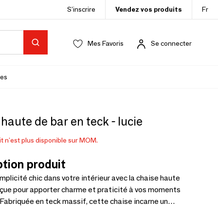
S’inscrire
Vendez vos produits
Fr
Mes Favoris
Se connecter
es
haute de bar en teck - lucie
t n'est plus disponible sur MOM.
tion produit
simplicité chic dans votre intérieur avec la chaise haute
çue pour apporter charme et praticité à vos moments
 Fabriquée en teck massif, cette chaise incarne un
arfait entre authenticité et modernité. Un design qui