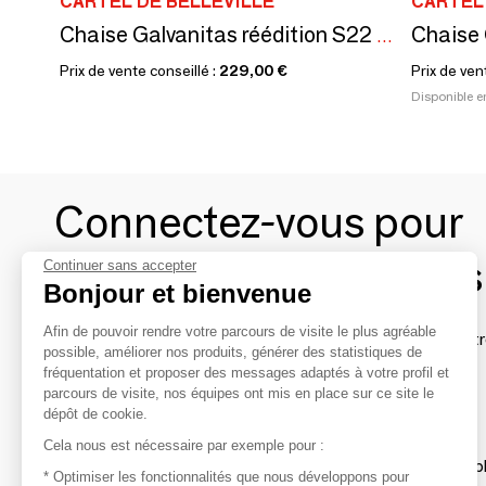
CARTEL DE BELLEVILLE
CARTEL 
Chaise Galvanitas réédition S22 ébène et noire
Prix de vente conseillé :
229,00 €
Prix de ven
Disponible e
Connectez-vous pour
contacter les marques
Continuer sans accepter
Bonjour et bienvenue
Afin de pouvoir rendre votre parcours de visite le plus agréable
Afin de profiter au mieux de l'expérience MOM et de rentr
possible, améliorer nos produits, générer des statistiques de
avec vos marques préférées, créez-vous un compte.
fréquentation et proposer des messages adaptés à votre profil et
parcours de visite, nos équipes ont mis en place sur ce site le
dépôt de cookie.
Découvrir
Cela nous est nécessaire par exemple pour :
Les produits de milliers de fournisseurs à exp
* Optimiser les fonctionnalités que nous développons pour