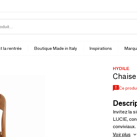
t la rentrée
Boutique Made in Italy
Inspirations
Marqu
HYDILE
Chaise 
Ce produi
Descrip
Invitez la 
LUCIE, con
conviviaux.
équilibre p
Voir plus