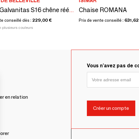
DE BELLEVILLE
ISIMAR
Chaise ROMANA
Chaise Galvanitas S16 chêne réédition
te conseillé dès :
229,00 €
Prix de vente conseillé :
631,62
n plusieurs couleurs
Vous n'avez pas de 
er en relation
lorer