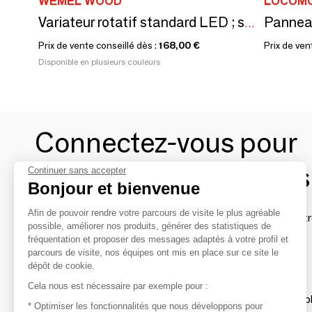
WEMEL WOOD
LOCOM
Panneau
Variateur rotatif standard LED ; sans entrée satellite
Prix de vente conseillé dès :
168,00 €
Prix de ven
Disponible en plusieurs couleurs
Connectez-vous pour
contacter les marques
Continuer sans accepter
Bonjour et bienvenue
Afin de pouvoir rendre votre parcours de visite le plus agréable
Afin de profiter au mieux de l'expérience MOM et de rentr
possible, améliorer nos produits, générer des statistiques de
avec vos marques préférées, créez-vous un compte.
fréquentation et proposer des messages adaptés à votre profil et
parcours de visite, nos équipes ont mis en place sur ce site le
dépôt de cookie.
Découvrir
Cela nous est nécessaire par exemple pour :
Les produits de milliers de fournisseurs à exp
* Optimiser les fonctionnalités que nous développons pour