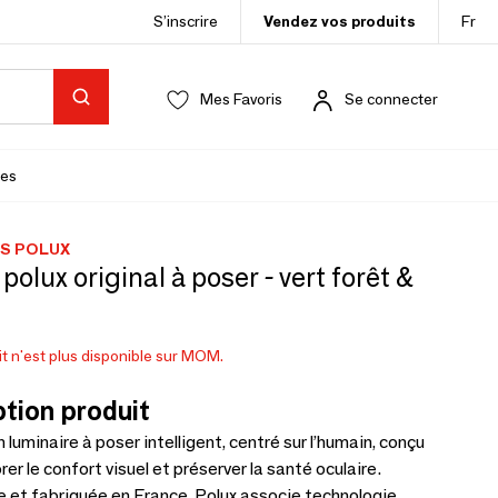
S’inscrire
Vendez vos produits
Fr
Mes Favoris
Se connecter
es
ES POLUX
olux original à poser - vert forêt &
t n'est plus disponible sur MOM.
tion produit
 luminaire à poser intelligent, centré sur l’humain, conçu
er le confort visuel et préserver la santé oculaire.
 et fabriquée en France, Polux associe technologie