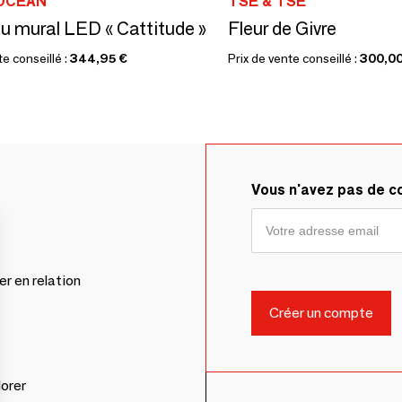
OCEAN
TSÉ & TSÉ
 mural LED « Cattitude »
Fleur de Givre
te conseillé :
344,95 €
Prix de vente conseillé :
300,00
Vous n'avez pas de 
er en relation
lorer