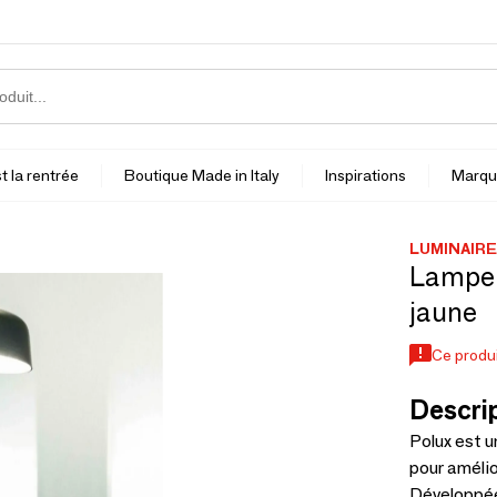
t la rentrée
Boutique Made in Italy
Inspirations
Marqu
LUMINAIR
Lampe p
jaune
Ce produi
Descrip
Polux est un
pour amélior
Développée