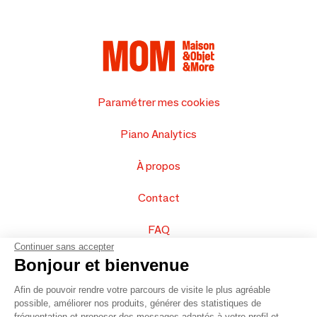
Paramétrer mes cookies
Piano Analytics
À propos
Contact
FAQ
Continuer sans accepter
Vendez vos produits
Bonjour et bienvenue
Afin de pouvoir rendre votre parcours de visite le plus agréable
Plan du site
possible, améliorer nos produits, générer des statistiques de
fréquentation et proposer des messages adaptés à votre profil et