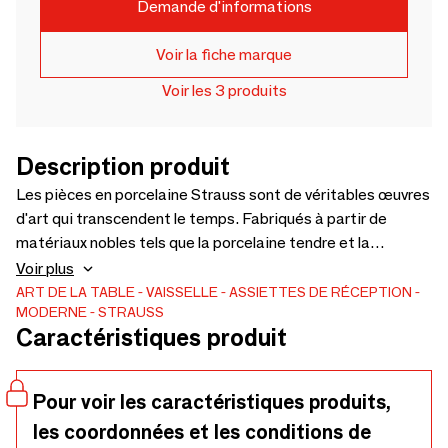
Demande d'informations
Voir la fiche marque
Voir les 3 produits
Description produit
Les pièces en porcelaine Strauss sont de véritables œuvres
d'art qui transcendent le temps. Fabriqués à partir de
matériaux nobles tels que la porcelaine tendre et la
porcelaine fine, ils allient durabilité, légèreté et une brillance
Voir plus
incomparable. Avec un design raffiné et des finitions
ART DE LA TABLE
VAISSELLE
ASSIETTES DE RÉCEPTION
MODERNE
STRAUSS
impeccables, chaque pièce est méticuleusement créée
Caractéristiques produit
pour refléter la sophistication, le goût et l'exclusivité. La
brillance délicate, le toucher doux et les détails complexes
révèlent le plus haut niveau de qualité. Qu'elle orne une table
Pour voir les caractéristiques produits,
pour des occasions spéciales ou serve d'élément décoratif,
les coordonnées et les conditions de
chaque pièce e