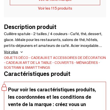
Voir les 115 produits
Description produit
Cuillère spatule - 2 tailles / 4 couleurs - Café, thé, dessert,
glace. Idéale pour les restaurants, salons de thé, hôtels,
petits-déjeuners et amateurs de café. Acier inoxydable
304. Deux tailles. Petite (S) : 11 x 1,6 cm. Moyenne (M) :
Voir plus
17,8 x 2,5 cm. 4 couleurs disponibles : argent, or rose, or, arc-
OBJETS DÉCO
CADEAUX ET ACCESSOIRES DE DÉCORATION
CADEAUX
ART DE LA TABLE
COUVERTS
MÉNAGÈRES
en-ciel.
SOSTRAW & SMARTTHINGS
Caractéristiques produit
Pour voir les caractéristiques produits,
les coordonnées et les conditions de
vente de la marque : créez vous un