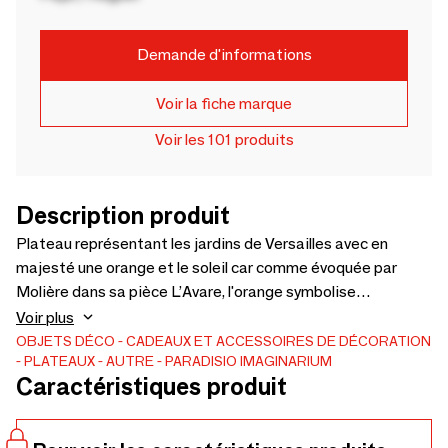
Demande d'informations
Voir la fiche marque
Voir les 101 produits
Description produit
Plateau représentant les jardins de Versailles avec en
majesté une orange et le soleil car comme évoquée par
Molière dans sa pièce L’Avare, l'orange symbolise
l’extravagance, Louis XIV y vit une ressemblance avec le
Voir plus
soleil. Il l’adopta comme son symbole personnel Plateau
OBJETS DÉCO
CADEAUX ET ACCESSOIRES DE DÉCORATION
PLATEAUX
AUTRE
PARADISIO IMAGINARIUM
rectangulaire de haute qualité en métal vernis, à l'aspect
Caractéristiques produit
brillant, finition bordure dorée peinte. Ce plateau est
parfait pour décorer une table, ou en vide poche ou en
plateau de service et il s'accorde parfaitement avec le