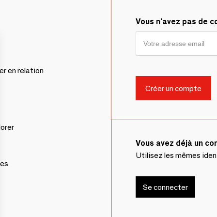
Vous n'avez pas de 
er en relation
lorer
Vous avez déjà un c
Utilisez les mêmes ide
ces
Se connecter