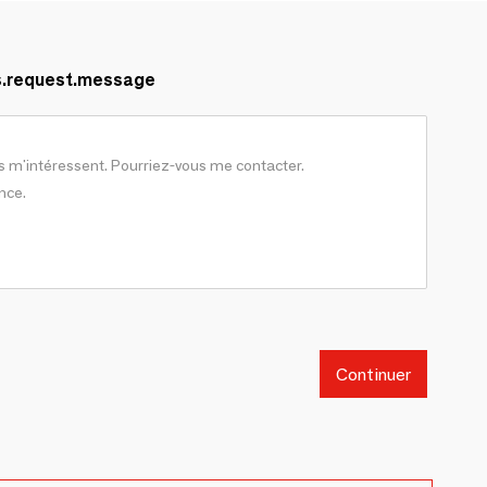
s.request.message
Continuer