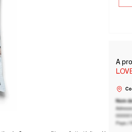
A pr
LOVE
Co
Nom de
Adresse
00000 V
Pays / 