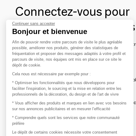
Connectez-vous pour
contacter les marques
Continuer sans accepter
Bonjour et bienvenue
Afin de pouvoir rendre votre parcours de visite le plus agréable
Afin de profiter au mieux de l'expérience MOM et de rentr
possible, améliorer nos produits, générer des statistiques de
avec vos marques préférées, créez-vous un compte.
fréquentation et proposer des messages adaptés à votre profil et
parcours de visite, nos équipes ont mis en place sur ce site le
dépôt de cookie.
Découvrir
Cela nous est nécessaire par exemple pour :
Les produits de milliers de fournisseurs à exp
* Optimiser les fonctionnalités que nous développons pour
faciliter l'inspiration, le sourcing et la mise en relation entre les
professionnels de la décoration, du design et de l'art de vivre
S'inspirer
Inspiration et sélections de produits tendan
* Vous afficher des produits et marques en lien avec vos besoins
sur nos annonces publicitaires et en mesurer l’efficacité
Contacter
* Comprendre quels sont les services que notre communauté
préfère
Prises de contact rapides et simplifiées
Le dépôt de certains cookies nécessite votre consentement