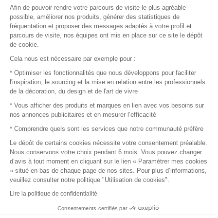
Afin de pouvoir rendre votre parcours de visite le plus agréable
Plan du site
possible, améliorer nos produits, générer des statistiques de
fréquentation et proposer des messages adaptés à votre profil et
parcours de visite, nos équipes ont mis en place sur ce site le dépôt
de cookie.
© 2016 –
Organisation SAFI
Cela nous est nécessaire par exemple pour :
* Optimiser les fonctionnalités que nous développons pour faciliter
Recrutement
l'inspiration, le sourcing et la mise en relation entre les professionnels
de la décoration, du design et de l'art de vivre
Presse
* Vous afficher des produits et marques en lien avec vos besoins sur
nos annonces publicitaires et en mesurer l’efficacité
Devenir partenaire
* Comprendre quels sont les services que notre communauté préfère
Le dépôt de certains cookies nécessite votre consentement préalable.
Mentions légales
Nous conservons votre choix pendant 6 mois. Vous pouvez changer
d’avis à tout moment en cliquant sur le lien « Paramétrer mes cookies
Conditions commerciales
» situé en bas de chaque page de nos sites. Pour plus d’informations,
veuillez consulter notre politique "Utilisation de cookies".
Retours et remboursements
Lire la politique de confidentialité
Piano Analytics
Consentements certifiés par