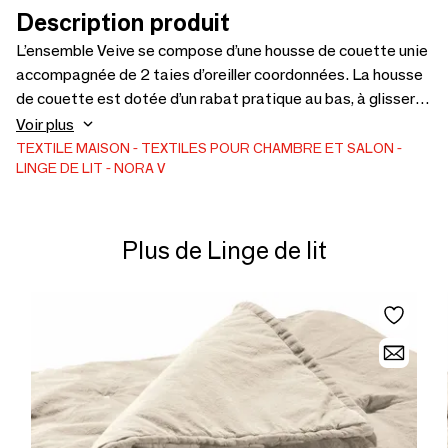
Description produit
L’ensemble Veive se compose d’une housse de couette unie
accompagnée de 2 taies d’oreiller coordonnées. La housse
de couette est dotée d’un rabat pratique au bas, à glisser
sous le matelas pour assurer un maintien parfait, tandis que
Voir plus
les taies d’oreiller disposent d’une fermeture portefeuille
TEXTILE MAISON
TEXTILES POUR CHAMBRE ET SALON
LINGE DE LIT
NORA V
fonctionnelle.Réalisé en satin de pur coton 300TC (thread
count), cet ensemble se distingue par sa légèreté, sa
douceur et sa finition soyeuse, offrant à votre lit une allure
moderne et raffinée.Nos créations sont entièrement
Plus de Linge de lit
fabriquées en Italie et confectionnées sur commande.