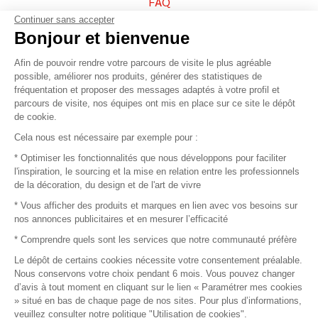
FAQ
Continuer sans accepter
Vendez vos produits
Bonjour et bienvenue
Afin de pouvoir rendre votre parcours de visite le plus agréable
Plan du site
possible, améliorer nos produits, générer des statistiques de
fréquentation et proposer des messages adaptés à votre profil et
parcours de visite, nos équipes ont mis en place sur ce site le dépôt
de cookie.
© 2016 –
Organisation SAFI
Cela nous est nécessaire par exemple pour :
* Optimiser les fonctionnalités que nous développons pour faciliter
Recrutement
l'inspiration, le sourcing et la mise en relation entre les professionnels
de la décoration, du design et de l'art de vivre
Presse
* Vous afficher des produits et marques en lien avec vos besoins sur
nos annonces publicitaires et en mesurer l’efficacité
Devenir partenaire
* Comprendre quels sont les services que notre communauté préfère
Le dépôt de certains cookies nécessite votre consentement préalable.
Mentions légales
Nous conservons votre choix pendant 6 mois. Vous pouvez changer
d’avis à tout moment en cliquant sur le lien « Paramétrer mes cookies
Conditions commerciales
» situé en bas de chaque page de nos sites. Pour plus d’informations,
veuillez consulter notre politique "Utilisation de cookies".