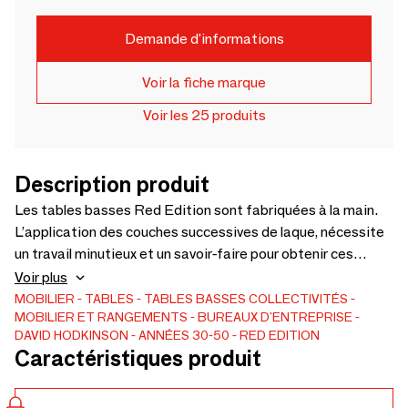
Demande d'informations
Voir la fiche marque
Voir les 25 produits
Description produit
Les tables basses Red Edition sont fabriquées à la main.
L’application des couches successives de laque, nécessite
un travail minutieux et un savoir-faire pour obtenir ces
couleurs profondes. Déclinée en 2 dimensions, les tables
Voir plus
basses Red Edition vous permettront des combinaisons
MOBILIER
TABLES
TABLES BASSES
COLLECTIVITÉS
MOBILIER ET RANGEMENTS
BUREAUX D'ENTREPRISE
infinies en mode gigogne. En version large, elle est idéale
DAVID HODKINSON
ANNÉES 30-50
RED EDITION
face à un canapé et vous permettra d’organiser vos
Caractéristiques produit
apéritifs dînatoires. Disponibles également avec un
plateau en marbre blanc ou vert et en chêne massif. Table
basse 50's Small : à partir de 690€ Table basse 50's Large