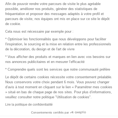
Afin de pouvoir rendre votre parcours de visite le plus agréable
Plan du site
possible, améliorer nos produits, générer des statistiques de
fréquentation et proposer des messages adaptés à votre profil et
parcours de visite, nos équipes ont mis en place sur ce site le dépôt
de cookie.
© 2016 –
Organisation SAFI
Cela nous est nécessaire par exemple pour :
* Optimiser les fonctionnalités que nous développons pour faciliter
Recrutement
l'inspiration, le sourcing et la mise en relation entre les professionnels
de la décoration, du design et de l'art de vivre
Presse
* Vous afficher des produits et marques en lien avec vos besoins sur
nos annonces publicitaires et en mesurer l’efficacité
Devenir partenaire
* Comprendre quels sont les services que notre communauté préfère
Le dépôt de certains cookies nécessite votre consentement préalable.
Mentions légales
Nous conservons votre choix pendant 6 mois. Vous pouvez changer
d’avis à tout moment en cliquant sur le lien « Paramétrer mes cookies
Conditions commerciales
» situé en bas de chaque page de nos sites. Pour plus d’informations,
veuillez consulter notre politique "Utilisation de cookies".
Retours et remboursements
Lire la politique de confidentialité
Piano Analytics
Consentements certifiés par