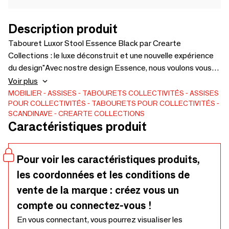
Description produit
Tabouret Luxor Stool Essence Black par Crearte
Collections : le luxe déconstruit et une nouvelle expérience
du design"Avec nostre design Essence, nous voulons vous
faire vivre l'expérience d'un nouveau design déconstruisant
Voir plus
le mobilier." Le Tabouret Luxor Stool Essence Black de
MOBILIER
ASSISES
TABOURETS
COLLECTIVITÉS
ASSISES
POUR COLLECTIVITÉS
TABOURETS POUR COLLECTIVITÉS
Crearte Collections est une pièce maîtresse qui offre à
SCANDINAVE
CREARTE COLLECTIONS
vostre espace la merveilleuse occasion de vivre le luxe et le
Caractéristiques produit
style à travers un nouveau concept de décoration. Nous
proposons ce tabouret avec l'élégance inégalée de la
couleur noire et des détails de passepoil double.Idéal pour
Pour voir les caractéristiques produits,
les projets RÉSIDENTIELS DE LUXE y les espaces
les coordonnées et les conditions de
d'HOSPITALITY / CONTRACT sophistiqués haut de
vente de la marque : créez vous un
gamme, ce tabouret entièrement personnalisable peut être
adapté à vostre vision unique. Nostre savoir-faire artisanal
compte ou connectez-vous !
vous permet de sélectionner des finitions personnelles pour
En vous connectant, vous pourrez visualiser les
le bois, le tissu, le cuir, le jute, la canne, ou d'utiliser l'option