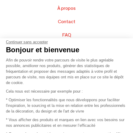
À propos
Contact
FAQ
Continuer sans accepter
Vendez vos produits
Bonjour et bienvenue
Afin de pouvoir rendre votre parcours de visite le plus agréable
Plan du site
possible, améliorer nos produits, générer des statistiques de
fréquentation et proposer des messages adaptés à votre profil et
parcours de visite, nos équipes ont mis en place sur ce site le dépôt
de cookie.
© 2016 –
Organisation SAFI
Cela nous est nécessaire par exemple pour :
* Optimiser les fonctionnalités que nous développons pour faciliter
Recrutement
l'inspiration, le sourcing et la mise en relation entre les professionnels
de la décoration, du design et de l'art de vivre
Presse
* Vous afficher des produits et marques en lien avec vos besoins sur
nos annonces publicitaires et en mesurer l’efficacité
Devenir partenaire