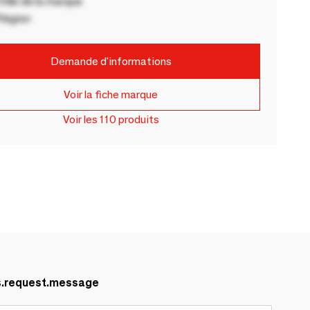
ille de la marque
Région
Demande d'informations
Voir la fiche marque
Voir les 110 produits
s.request.message