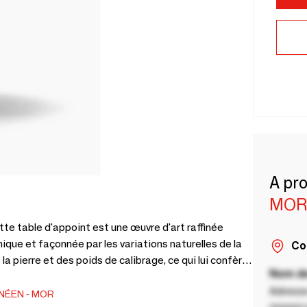
A pr
MOR
te table d'appoint est une œuvre d'art raffinée
ique et façonnée par les variations naturelles de la
Co
la pierre et des poids de calibrage, ce qui lui confère
Nom de
essite aucun assemblage.
Adresse
NÉEN
MOR