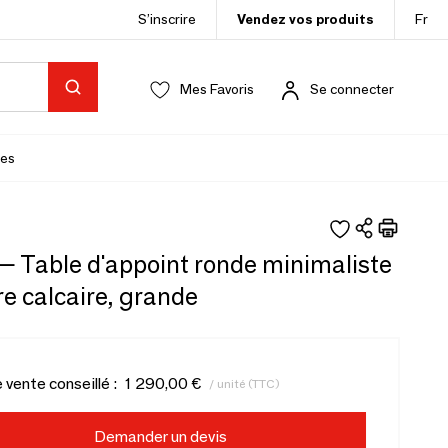
S’inscrire
Vendez vos produits
Fr
Mes Favoris
Se connecter
es
 Table d'appoint ronde minimaliste
re calcaire, grande
e vente conseillé :
1 290,00 €
/ unité (TTC)
Demander un devis