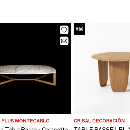
R PLUS MONTECARLO
CRISAL DECORACIÓN
ca Table Basse - Calacatta
TABLE BASSE LEIL