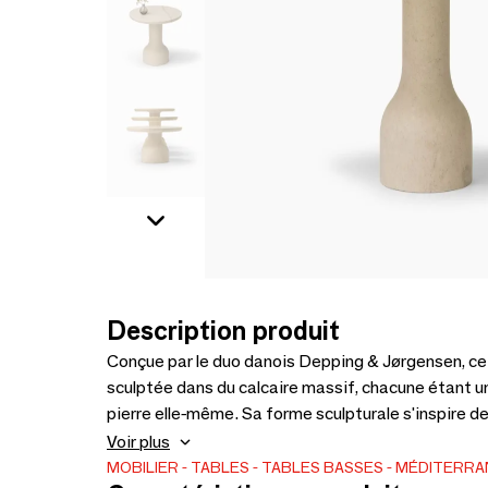
Description produit
Conçue par le duo danois Depping & Jørgensen, cet
sculptée dans du calcaire massif, chacune étant un
pierre elle-même. Sa forme sculpturale s'inspire de 
une présence lourde mais sophistiquée qui ne néc
Voir plus
MOBILIER
TABLES
TABLES BASSES
MÉDITERRA