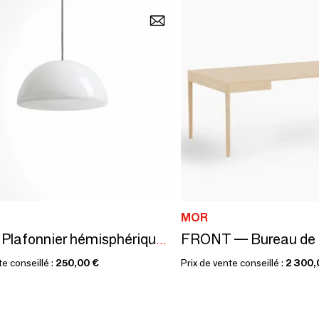
MOR
BULB - Plafonnier hémisphérique minimaliste en verre avec câble coloré
te conseillé :
250,00 €
Prix de vente conseillé :
2 300,