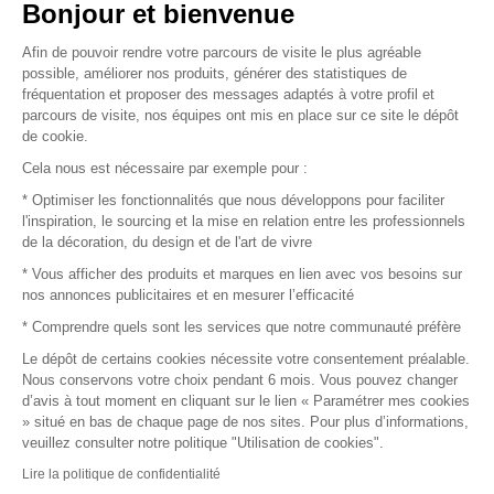
Vendez vos produits
Bonjour et bienvenue
Afin de pouvoir rendre votre parcours de visite le plus agréable
Plan du site
possible, améliorer nos produits, générer des statistiques de
fréquentation et proposer des messages adaptés à votre profil et
parcours de visite, nos équipes ont mis en place sur ce site le dépôt
de cookie.
© 2016 –
Organisation SAFI
Cela nous est nécessaire par exemple pour :
* Optimiser les fonctionnalités que nous développons pour faciliter
Recrutement
l'inspiration, le sourcing et la mise en relation entre les professionnels
de la décoration, du design et de l'art de vivre
Presse
* Vous afficher des produits et marques en lien avec vos besoins sur
nos annonces publicitaires et en mesurer l’efficacité
Devenir partenaire
* Comprendre quels sont les services que notre communauté préfère
Le dépôt de certains cookies nécessite votre consentement préalable.
Mentions légales
Nous conservons votre choix pendant 6 mois. Vous pouvez changer
d’avis à tout moment en cliquant sur le lien « Paramétrer mes cookies
Conditions commerciales
» situé en bas de chaque page de nos sites. Pour plus d’informations,
veuillez consulter notre politique "Utilisation de cookies".
Retours et remboursements
Lire la politique de confidentialité