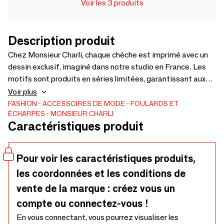
Voir les 3 produits
Description produit
Chez Monsieur Charli, chaque chèche est imprimé avec un
dessin exclusif, imaginé dans notre studio en France. Les
motifs sont produits en séries limitées, garantissant aux
concept stores une offre unique et renouvelée, parfaite
Voir plus
pour séduire une clientèle en quête de pièces originales et
FASHION
ACCESSOIRES DE MODE
FOULARDS ET
ÉCHARPES
MONSIEUR CHARLI
de cadeaux masculins différenciants.
Caractéristiques produit
Pour voir les caractéristiques produits,
les coordonnées et les conditions de
vente de la marque : créez vous un
compte ou connectez-vous !
En vous connectant, vous pourrez visualiser les