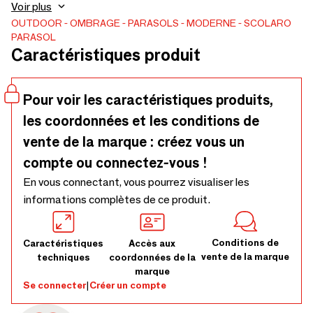
dessus des tableset des chaises sans avoir à déplacer le
Voir plus
mobilier. Convient à tousles environnements et
OUTDOOR
OMBRAGE
PARASOLS
MODERNE
SCOLARO
PARASOL
recommandé pour un usage professionnel(bars,
Caractéristiques produit
restaurants, collectivites, chr…. ). Cadre en aluminium
effetanthracite métalise. Structure robuste composée de
2 parasolsaccroche à un seul mat et positionnes
Pour voir les caractéristiques produits,
symetriquement.
les coordonnées et les conditions de
vente de la marque : créez vous un
compte ou connectez-vous !
En vous connectant, vous pourrez visualiser les
informations complètes de ce produit.
Conditions de
Caractéristiques
Accès aux
vente de la marque
techniques
coordonnées de la
marque
Se connecter
|
Créer un compte