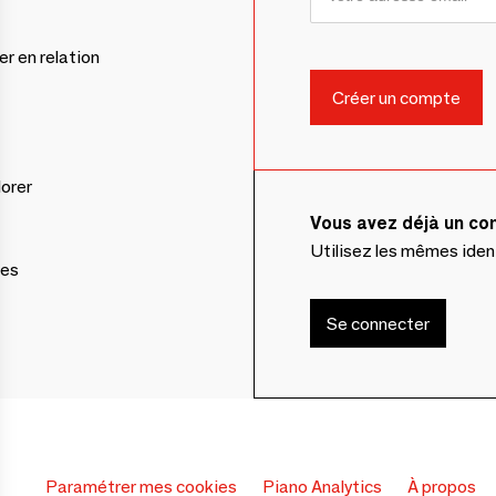
er en relation
lorer
Vous avez déjà un c
Utilisez les mêmes ide
ces
Se connecter
Paramétrer mes cookies
Piano Analytics
À propos