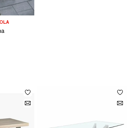
COLA
na