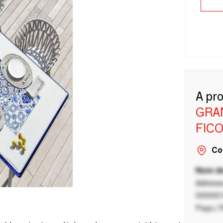
A pr
GRA
FIC
Co
Nom de
Adresse
00000 V
Pays / 