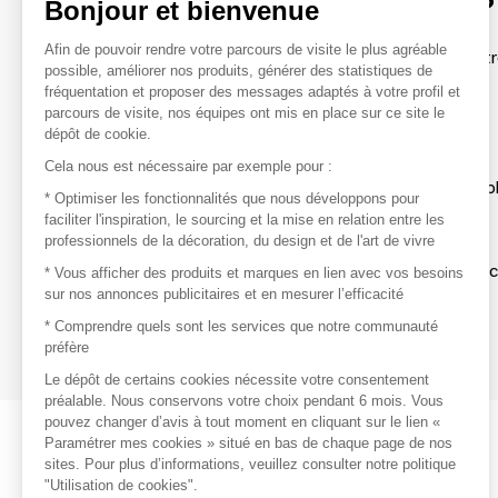
Bonjour et bienvenue
Afin de pouvoir rendre votre parcours de visite le plus agréable
Afin de profiter au mieux de l'expérience MOM et de rentr
possible, améliorer nos produits, générer des statistiques de
avec vos marques préférées, créez-vous un compte.
fréquentation et proposer des messages adaptés à votre profil et
parcours de visite, nos équipes ont mis en place sur ce site le
dépôt de cookie.
Découvrir
Cela nous est nécessaire par exemple pour :
Les produits de milliers de fournisseurs à exp
* Optimiser les fonctionnalités que nous développons pour
faciliter l'inspiration, le sourcing et la mise en relation entre les
professionnels de la décoration, du design et de l'art de vivre
S'inspirer
Inspiration et sélections de produits tendan
* Vous afficher des produits et marques en lien avec vos besoins
sur nos annonces publicitaires et en mesurer l’efficacité
Contacter
* Comprendre quels sont les services que notre communauté
préfère
Prises de contact rapides et simplifiées
Le dépôt de certains cookies nécessite votre consentement
préalable. Nous conservons votre choix pendant 6 mois. Vous
pouvez changer d’avis à tout moment en cliquant sur le lien «
Paramétrer mes cookies » situé en bas de chaque page de nos
sites. Pour plus d’informations, veuillez consulter notre politique
"Utilisation de cookies".