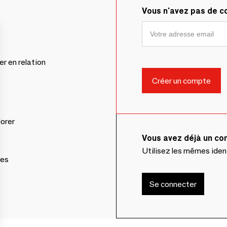
Vous n'avez pas de 
er en relation
lorer
Vous avez déjà un c
Utilisez les mêmes ide
ces
Se connecter