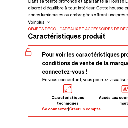
Dans sa teinte profonde et apaisante la Housse 
discret d'équilibre à tout intérieur. Cette housse 
zones lumineuses ou ombragées offrant une présen
superpose naturellement sur canapés bancs ou lits
Voir plus
surface tissée en coton offre une tactilité réconf
OBJETS DÉCO
CADEAUX ET ACCESSOIRES DE DÉ
Caractéristiques produit
apportent une texture détendue et habitée. Ses p
des coussins à motifs ou des tissus neutres. Conf
du coton la housse révèle de légères variations de 
Pour voir les caractéristiques pr
naturelles du matériau et du processus artisanal.
conditions de vente de la marqu
connectez-vous !
En vous connectant, vous pourrez visualiser
Caractéristiques
Accès aux coor
techniques
mar
Se connecter
|
Créer un compte