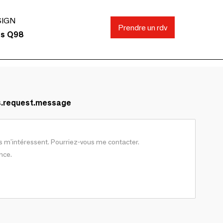
SIGN
Prendre un rdv
ds Q98
s.request.message