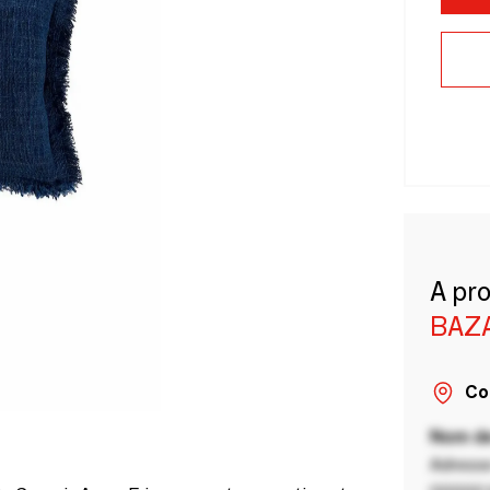
A pr
BAZA
Co
Nom de
Adresse