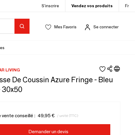
S’inscrire
Vendez vos produits
Fr
Mes Favoris
Se connecter
es
AR LIVING
sse De Coussin Azure Fringe - Bleu
- 30x50
e vente conseillé :
49,95 €
/ unité (TTC)
Demander un devis