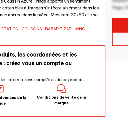
00000 V
De Coussin Azure Fringe apporte un sentiment
Pays / 
en coton bleu à franges s'intègre aisément dans les
ce ancrée dans la pièce. Mesurant 30x50 elle se
 ajoutant de la douceur sans perturber l'harmonie. La
ortante tandis que ses bords légèrement effilés
CORATION
COUSSINS
BAZAR BIZAR LIVING
roportions permettent de l'associer facilement à
ectionnée en Indonésie selon un tissage traditionnel
ton et de fibre qui reflètent les caractéristiques
oduits, les coordonnées et les
e : créez vous un compte ou
 les informations complètes de ce produit.
Conditions de vente de la
données de la
marque
que