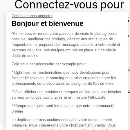
Connectez-vous pour
contacter les marques
Continuer sans accepter
Bonjour et bienvenue
Afin de pouvoir rendre votre parcours de visite le plus agréable
Afin de profiter au mieux de l'expérience MOM et de rentr
possible, améliorer nos produits, générer des statistiques de
avec vos marques préférées, créez-vous un compte.
fréquentation et proposer des messages adaptés à votre profil et
parcours de visite, nos équipes ont mis en place sur ce site le
dépôt de cookie.
Découvrir
Cela nous est nécessaire par exemple pour :
Les produits de milliers de fournisseurs à exp
* Optimiser les fonctionnalités que nous développons pour
faciliter l'inspiration, le sourcing et la mise en relation entre les
professionnels de la décoration, du design et de l'art de vivre
S'inspirer
Inspiration et sélections de produits tendan
* Vous afficher des produits et marques en lien avec vos besoins
sur nos annonces publicitaires et en mesurer l’efficacité
Contacter
* Comprendre quels sont les services que notre communauté
préfère
Prises de contact rapides et simplifiées
Le dépôt de certains cookies nécessite votre consentement
préalable. Nous conservons votre choix pendant 6 mois. Vous