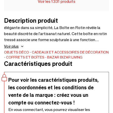
Voir les 1331 produits
Description produit
élégante dans sa simplicité, La Boîte en Rotin révèle la
beauté discrète de l'artisanat naturel. Cette boîte en rotin
tressé associe une forme sculpturale à une fonction
pratique, idéale pour ranger de petits objets tout en
Voir plus
apportant chaleur et texture organique à chaque espace.
OBJETS DÉCO
CADEAUX ET ACCESSOIRES DE DÉCORATION
COFFRETS ET BOÎTES
BAZAR BIZAR LIVING
Sa taille compacte et sa teinte brun naturel en font une
Caractéristiques produit
boîte polyvalente pour la salle de bain, la cuisine ou les
étagères ouvertes. Son couvercle ajusté dissimule le
contenu et soutient une atmosphère visuellement
Pour voir les caractéristiques produits,
harmonieuse et apaisée. Chaque pièce est tressée à la
les coordonnées et les conditions de
main par des artisans indonésiens utilisant du rotin durable.
De légères variations dans la trame et la couleur
vente de la marque : créez vous un
témoignent du caractère artisanal et rendent chaque boîte
compte ou connectez-vous !
authentique et unique.
En vous connectant, vous pourrez visualiser les