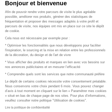
Vendez vos produits
Bonjour et bienvenue
Afin de pouvoir rendre votre parcours de visite le plus agréable
Plan du site
possible, améliorer nos produits, générer des statistiques de
fréquentation et proposer des messages adaptés à votre profil et
parcours de visite, nos équipes ont mis en place sur ce site le dépôt
de cookie.
© 2016 –
Organisation SAFI
Cela nous est nécessaire par exemple pour :
* Optimiser les fonctionnalités que nous développons pour faciliter
Recrutement
l'inspiration, le sourcing et la mise en relation entre les professionnels
de la décoration, du design et de l'art de vivre
Presse
* Vous afficher des produits et marques en lien avec vos besoins sur
nos annonces publicitaires et en mesurer l’efficacité
Devenir partenaire
* Comprendre quels sont les services que notre communauté préfère
Le dépôt de certains cookies nécessite votre consentement préalable.
Mentions légales
Nous conservons votre choix pendant 6 mois. Vous pouvez changer
d’avis à tout moment en cliquant sur le lien « Paramétrer mes cookies
Conditions commerciales
» situé en bas de chaque page de nos sites. Pour plus d’informations,
veuillez consulter notre politique "Utilisation de cookies".
Retours et remboursements
Lire la politique de confidentialité