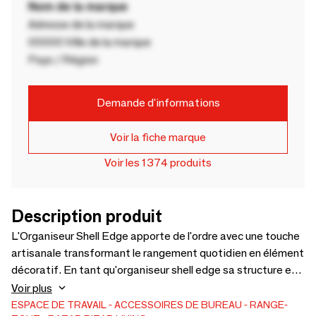
Nom de la marque
Adresse de la marque
00000 Ville de la marque
Pays / Région
Demande d'informations
Voir la fiche marque
Voir les 1374 produits
Description produit
L'Organiseur Shell Edge apporte de l'ordre avec une touche
artisanale transformant le rangement quotidien en élément
décoratif. En tant qu'organiseur shell edge sa structure en
rotin bordée de coquillages blancs sublime bureaux entrées
Voir plus
et étagères avec un charme naturel. Conçu pour accueillir
ESPACE DE TRAVAIL
ACCESSOIRES DE BUREAU
RANGE-