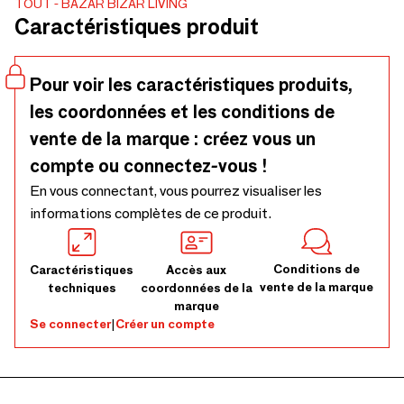
TOUT
BAZAR BIZAR LIVING
documents carnets ou magazines cet organiseur décoratif
Caractéristiques produit
équilibre utilité et élégance. Son profil incliné garde le
contenu visible et accessible tandis que le tressage en rotin
assure légèreté et solidité pour l'usage quotidien. Chaque
Pour voir les caractéristiques produits,
pièce est tressée à la main en Indonésie et enrichie de
les coordonnées et les conditions de
coquillages soulignant son esprit côtier. Les variations
subtiles du tressage et des tons rendent chaque organiseur
vente de la marque : créez vous un
unique et témoignent d'un véritable savoir faire artisanal.
compte ou connectez-vous !
En vous connectant, vous pourrez visualiser les
informations complètes de ce produit.
Conditions de
Caractéristiques
Accès aux
vente de la marque
techniques
coordonnées de la
marque
Se connecter
|
Créer un compte