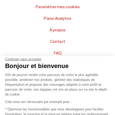
Paramétrer mes cookies
Piano Analytics
À propos
Contact
FAQ
Continuer sans accepter
Vendez vos produits
Bonjour et bienvenue
Afin de pouvoir rendre votre parcours de visite le plus agréable
Plan du site
possible, améliorer nos produits, générer des statistiques de
fréquentation et proposer des messages adaptés à votre profil et
parcours de visite, nos équipes ont mis en place sur ce site le dépôt
de cookie.
© 2016 –
Organisation SAFI
Cela nous est nécessaire par exemple pour :
* Optimiser les fonctionnalités que nous développons pour faciliter
Recrutement
l'inspiration, le sourcing et la mise en relation entre les professionnels