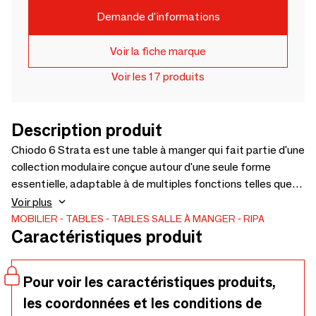
Demande d'informations
Voir la fiche marque
Voir les 17 produits
Description produit
Chiodo 6 Strata est une table à manger qui fait partie d'une
collection modulaire conçue autour d'une seule forme
essentielle, adaptable à de multiples fonctions telles que
table d'appoint, table de chevet, table, tabouret ou pouf. Sa
Voir plus
caractéristique principale est la finition minérale STRATA,
MOBILIER
TABLES
TABLES SALLE À MANGER
RIPA
Caractéristiques produit
une texture à base de chaux appliquée à la main qui
transforme le métal en matière stratifiée vivante. Chaque
strate enregistre le temps, les gestes et les variations,
Pour voir les caractéristiques produits,
tandis que la couleur pénètre la surface sans la recouvrir,
les coordonnées et les conditions de
révélant ainsi la profondeur et la richesse de la matière.