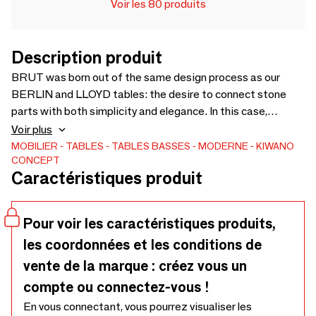
Voir les 80 produits
Description produit
BRUT was born out of the same design process as our
BERLIN and LLOYD tables: the desire to connect stone
parts with both simplicity and elegance. In this case,
modularity is found in its loose base. The two monumental
Voir plus
stands are adjustable to the width you personally prefer,
MOBILIER
TABLES
TABLES BASSES
MODERNE
KIWANO
CONCEPT
offering more than just one look.Whether you choose a
Caractéristiques produit
stone or glass top, this table has an idiosyncratic
appearance. Inspired by a form language rooted in Brutalist
architecture, BRUT gives any interior space originality and
Pour voir les caractéristiques produits,
a little edge.
les coordonnées et les conditions de
vente de la marque : créez vous un
compte ou connectez-vous !
En vous connectant, vous pourrez visualiser les