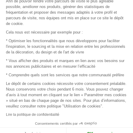
Afin de pouvoir rendre votre parcours de visite le plus agréable
Plan du site
possible, améliorer nos produits, générer des statistiques de
fréquentation et proposer des messages adaptés à votre profil et
parcours de visite, nos équipes ont mis en place sur ce site le dépôt
de cookie.
© 2016 –
Organisation SAFI
Cela nous est nécessaire par exemple pour :
* Optimiser les fonctionnalités que nous développons pour faciliter
Recrutement
l'inspiration, le sourcing et la mise en relation entre les professionnels
de la décoration, du design et de l'art de vivre
Presse
* Vous afficher des produits et marques en lien avec vos besoins sur
nos annonces publicitaires et en mesurer l’efficacité
Devenir partenaire
* Comprendre quels sont les services que notre communauté préfère
Le dépôt de certains cookies nécessite votre consentement préalable.
Mentions légales
Nous conservons votre choix pendant 6 mois. Vous pouvez changer
d’avis à tout moment en cliquant sur le lien « Paramétrer mes cookies
Conditions commerciales
» situé en bas de chaque page de nos sites. Pour plus d’informations,
veuillez consulter notre politique "Utilisation de cookies".
Retours et remboursements
Lire la politique de confidentialité
Piano Analytics
Consentements certifiés par