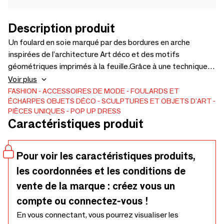
Description produit
Un foulard en soie marqué par des bordures en arche
inspirées de l’architecture Art déco et des motifs
géométriques imprimés à la feuille.Grâce à une technique
particulière, l’éclat de la feuille est délicatement fixé sur une
Voir plus
organza de soie transparente.Un design élégant et
FASHION
ACCESSOIRES DE MODE
FOULARDS ET
ÉCHARPES
OBJETS DÉCO
SCULPTURES ET OBJETS D'ART
architectural, qui renferme une force tranquille au cœur de
PIÈCES UNIQUES
POP UP DRESS
sa transparence.
Caractéristiques produit
Pour voir les caractéristiques produits,
les coordonnées et les conditions de
vente de la marque : créez vous un
compte ou connectez-vous !
En vous connectant, vous pourrez visualiser les