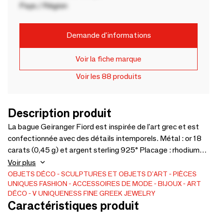
Pays / Région
Demande d'informations
Voir la fiche marque
Voir les 88 produits
Description produit
La bague Geiranger Fiord est inspirée de l'art grec et est
confectionnée avec des détails intemporels. Métal : or 18
carats (0,45 g) et argent sterling 925° Placage : rhodium
noir Pierre : turquoise Sans nickel | Fabriqué à la main |
Voir plus
Emballé dans un coffret cadeau exclusif
OBJETS DÉCO
SCULPTURES ET OBJETS D'ART
PIÈCES
UNIQUES
FASHION
ACCESSOIRES DE MODE
BIJOUX
ART
DÉCO
V UNIQUENESS FINE GREEK JEWELRY
Caractéristiques produit