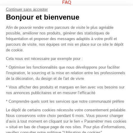
FAQ
Continuer sans accepter
Vendez vos produits
Bonjour et bienvenue
Afin de pouvoir rendre votre parcours de visite le plus agréable
Plan du site
possible, améliorer nos produits, générer des statistiques de
fréquentation et proposer des messages adaptés à votre profil et
parcours de visite, nos équipes ont mis en place sur ce site le dépôt
de cookie.
© 2016 –
Organisation SAFI
Cela nous est nécessaire par exemple pour :
* Optimiser les fonctionnalités que nous développons pour faciliter
Recrutement
l'inspiration, le sourcing et la mise en relation entre les professionnels
de la décoration, du design et de l'art de vivre
Presse
* Vous afficher des produits et marques en lien avec vos besoins sur
nos annonces publicitaires et en mesurer l’efficacité
Devenir partenaire
* Comprendre quels sont les services que notre communauté préfère
Le dépôt de certains cookies nécessite votre consentement préalable.
Mentions légales
Nous conservons votre choix pendant 6 mois. Vous pouvez changer
d’avis à tout moment en cliquant sur le lien « Paramétrer mes cookies
Conditions commerciales
» situé en bas de chaque page de nos sites. Pour plus d’informations,
veuillez consulter notre politique "Utilisation de cookies".