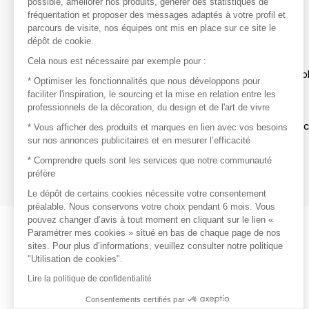
possible, améliorer nos produits, générer des statistiques de
avec vos marques préférées, créez-vous un compte.
fréquentation et proposer des messages adaptés à votre profil et
parcours de visite, nos équipes ont mis en place sur ce site le
dépôt de cookie.
Découvrir
Cela nous est nécessaire par exemple pour :
Les produits de milliers de fournisseurs à exp
* Optimiser les fonctionnalités que nous développons pour
faciliter l'inspiration, le sourcing et la mise en relation entre les
professionnels de la décoration, du design et de l'art de vivre
S'inspirer
Inspiration et sélections de produits tendan
* Vous afficher des produits et marques en lien avec vos besoins
sur nos annonces publicitaires et en mesurer l’efficacité
Contacter
* Comprendre quels sont les services que notre communauté
préfère
Prises de contact rapides et simplifiées
Le dépôt de certains cookies nécessite votre consentement
préalable. Nous conservons votre choix pendant 6 mois. Vous
pouvez changer d’avis à tout moment en cliquant sur le lien «
Paramétrer mes cookies » situé en bas de chaque page de nos
sites. Pour plus d’informations, veuillez consulter notre politique
"Utilisation de cookies".
Lire la politique de confidentialité
Consentements certifiés par