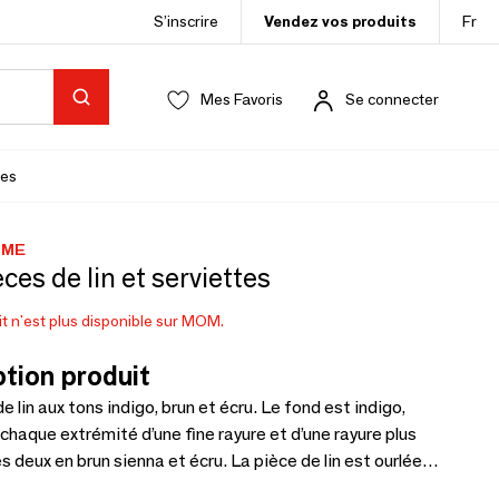
S’inscrire
Vendez vos produits
Fr
Mes Favoris
Se connecter
es
OME
ces de lin et serviettes
t n'est plus disponible sur MOM.
tion produit
e lin aux tons indigo, brun et écru. Le fond est indigo,
chaque extrémité d’une fine rayure et d’une rayure plus
es deux en brun sienna et écru. La pièce de lin est ourlée
és et terminée par des franges à chaque extrémité. La