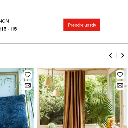
SIGN
Prendre un rdv
16 - I15