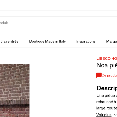
t la rentrée
Boutique Made in Italy
Inspirations
Marqu
LIBECO H
Noa piè
Ce produi
Descrip
Une pièce d
rehaussé à 
large, tout
sur les côt
Voir plus