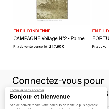
EN FIL D'INDIENNE...
EN FIL D
CAMPAGNE Voilage N°2 - Panneau droite voile de lin imprimé Ananbô 140x280 OCRE
Prix de vente conseillé :
247,50 €
Prix de ven
Connectez-vous pour
contacter les marques
Continuer sans accepter
Bonjour et bienvenue
Afin de pouvoir rendre votre parcours de visite le plus agréable
Afin de profiter au mieux de l'expérience MOM et de rentr