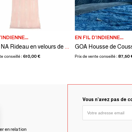
'INDIENNE...
EN FIL D'INDIENNE...
FORTUNA Rideau en velours de soie 110x300 cm FORTUNA POUDRE
te conseillé :
610,00 €
Prix de vente conseillé :
87,50 
Vous n'avez pas de 
er en relation